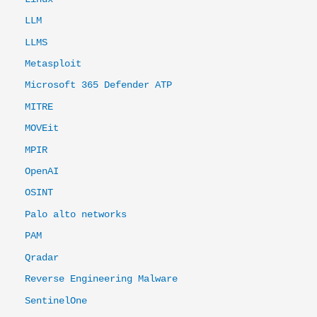
LLM
LLMS
Metasploit
Microsoft 365 Defender ATP
MITRE
MOVEit
MPIR
OpenAI
OSINT
Palo alto networks
PAM
Qradar
Reverse Engineering Malware
SentinelOne