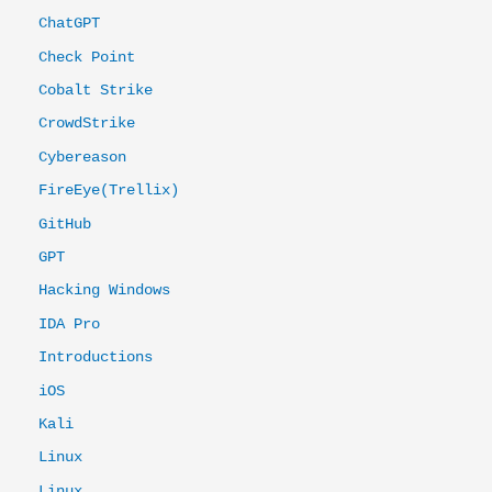
ChatGPT
Check Point
Cobalt Strike
CrowdStrike
Cybereason
FireEye(Trellix)
GitHub
GPT
Hacking Windows
IDA Pro
Introductions
iOS
Kali
Linux
Linux