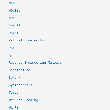
MITRE
MOVEit
MPIR
OpenAI
OSINT
Palo alto networks
PAM
Qradar
Reverse Engineering Malware
SentinelOne
Splunk
Sysinternals
Tests
Web App Hacking
Wi-Fi