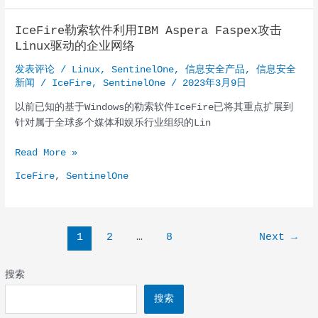
和
Microsoft
IceFire勒索软件利用IBM Aspera Faspex攻击
Defender
Linux驱动的企业网络
for
Business
发表评论
/
Linux
,
SentinelOne
,
信息安全产品
,
信息安全
的
新闻
/
IceFire
,
SentinelOne
/
2023年3月9日
区
以前已知的基于Windows的勒索软件IceFire已将其重点扩展到
别
针对属于全球多个媒体和娱乐行业组织的Lin
IceFire
Read More »
勒
IceFire
,
SentinelOne
索
软
件
利
Post
1
2
…
8
Next
→
用
pagination
IBM
搜索
Aspera
Faspex
搜索
攻