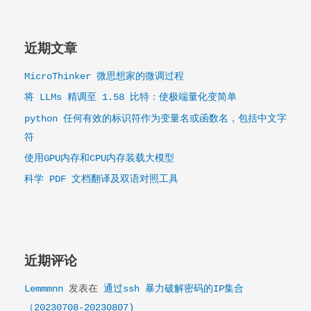
击
Linux
驱
近期文章
动
的
MicroThinker 微思想家的微调过程
企
将 LLMs 精调至 1.58 比特：使极端量化变简单
业
网
python 任何有效的标识符作为变量名或函数名，包括中文字
络
符
使用GPU内存和CPU内存装载大模型
科学 PDF 文档翻译及双语对照工具
近期评论
Lemmmnn
发表在
通过ssh 暴力破解密码的IP集合
（20230708-20230807)