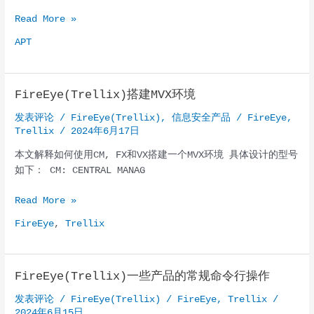
APT
Read More »
攻
APT
击
模
拟
FireEye(Trellix)搭建MVX环境
发表评论
/
FireEye(Trellix)
,
信息安全产品
/
FireEye
,
Trellix
/
2024年6月17日
本文解释如何使用CM, FX和VX搭建一个MVX环境 具体设计的型号
如下： CM: CENTRAL MANAG
FireEye(Trellix)
Read More »
搭
FireEye
,
Trellix
建
MVX
环
FireEye(Trellix)一些产品的常规命令行操作
境
发表评论
/
FireEye(Trellix)
/
FireEye
,
Trellix
/
2024年6月15日