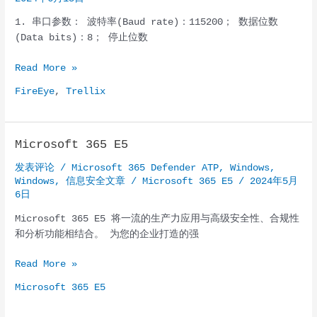
1. 串口参数： 波特率(Baud rate)：115200； 数据位数
(Data bits)：8； 停止位数
FireEye(Trellix)
Read More »
一
FireEye
,
Trellix
些
产
品
Microsoft 365 E5
的
常
发表评论
/
Microsoft 365 Defender ATP
,
Windows
,
规
Windows
,
信息安全文章
/
Microsoft 365 E5
/
2024年5月
命
6日
令
Microsoft 365 E5 将一流的生产力应用与高级安全性、合规性
行
和分析功能相结合。 为您的企业打造的强
操
作
Microsoft
Read More »
365
Microsoft 365 E5
E5