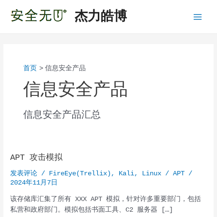
跳
杰力皓博
至
Main
内
容
Menu
首页
信息安全产品
信息安全产品
信息安全产品汇总
APT 攻击模拟
发表评论
/
FireEye(Trellix)
,
Kali
,
Linux
/
APT
/
2024年11月7日
该存储库汇集了所有 XXX APT 模拟，针对许多重要部门，包括
私营和政府部门。模拟包括书面工具、C2 服务器 […]