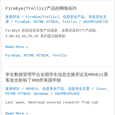
FireEye(Trellix)产品的网络拓扑
发表评论
/
FireEye(Trellix)
,
信息安全产品
,
信息安全文
章
/
FireEye
,
MITRE ATT&CK
,
Trellix
/
2023年10月7日
FireEye 的信息安全类产品很多，这里涉及到7个产品线。
1.NX,EX,AX,FX,VX 系列是沙箱类的
FireEye(Trellix)
Read More »
产
FireEye
,
MITRE ATT&CK
,
Trellix
品
的
网
学生数据管理平台全国学生信息交换所证实MOVEit黑
络
客攻击影响了900所美国学校
拓
扑
发表评论
/
MOVEit
,
信息安全产品
,
信息安全文章
/
linux
,
MITRE ATT&CK
,
Windows
/
2023年9月26日
Last week, Hackread covered research from cyb
学
Read More »