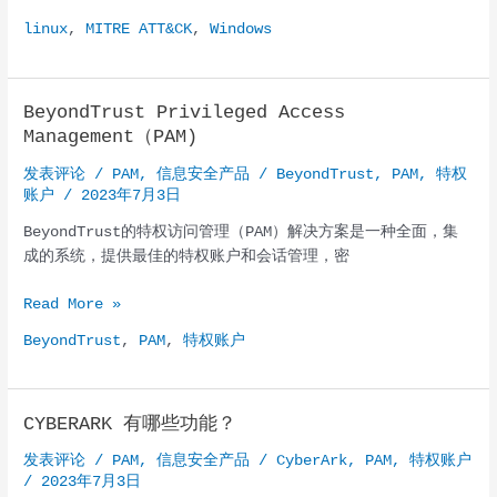
生
linux
,
MITRE ATT&CK
,
Windows
数
据
管
BeyondTrust Privileged Access
理
Management（PAM)
平
台
发表评论
/
PAM
,
信息安全产品
/
BeyondTrust
,
PAM
,
特权
全
账户
/
2023年7月3日
国
BeyondTrust的特权访问管理（PAM）解决方案是一种全面，集
学
成的系统，提供最佳的特权账户和会话管理，密
生
信
BeyondTrust
Read More »
息
Privileged
交
BeyondTrust
,
PAM
,
特权账户
Access
换
Management（PAM)
所
证
CYBERARK 有哪些功能？
实
MOVEit
发表评论
/
PAM
,
信息安全产品
/
CyberArk
,
PAM
,
特权账户
黑
/
2023年7月3日