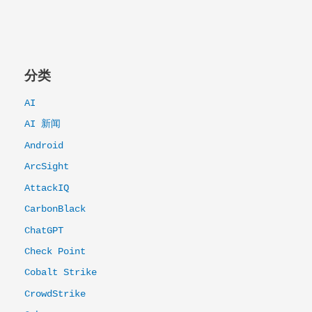
分类
AI
AI 新闻
Android
ArcSight
AttackIQ
CarbonBlack
ChatGPT
Check Point
Cobalt Strike
CrowdStrike