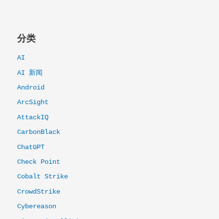
分类
AI
AI 新闻
Android
ArcSight
AttackIQ
CarbonBlack
ChatGPT
Check Point
Cobalt Strike
CrowdStrike
Cybereason