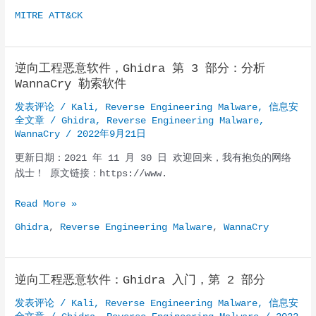
ATT&CK
MITRE ATT&CK
MindMaps
逆向工程恶意软件，Ghidra 第 3 部分：分析
WannaCry 勒索软件
发表评论
/
Kali
,
Reverse Engineering Malware
,
信息安
全文章
/
Ghidra
,
Reverse Engineering Malware
,
WannaCry
/
2022年9月21日
更新日期：2021 年 11 月 30 日 欢迎回来，我有抱负的网络
战士！ 原文链接：https://www.
逆
Read More »
向
Ghidra
,
Reverse Engineering Malware
,
WannaCry
工
程
恶
逆向工程恶意软件：Ghidra 入门，第 2 部分
意
软
发表评论
/
Kali
,
Reverse Engineering Malware
,
信息安
件，