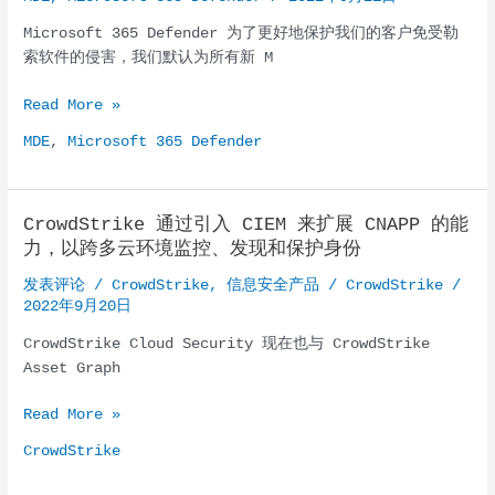
SYSTEM
shell
Microsoft 365 Defender 为了更好地保护我们的客户免受勒
(CVE-
索软件的侵害，我们默认为所有新 M
2022-
40286)
Microsoft
Read More »
365
MDE
,
Microsoft 365 Defender
Defender
将
为
CrowdStrike 通过引入 CIEM 来扩展 CNAPP 的能
所
力，以跨多云环境监控、发现和保护身份
有
企
发表评论
/
CrowdStrike
,
信息安全产品
/
CrowdStrike
/
业
2022年9月20日
客
CrowdStrike Cloud Security 现在也与 CrowdStrike
户
Asset Graph
开
启
CrowdStrike
Read More »
篡
通
改
CrowdStrike
过
保
引
护