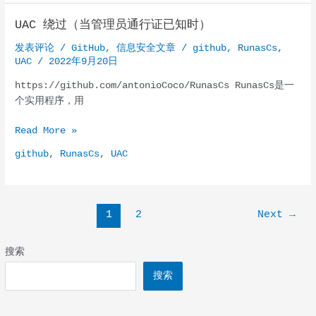
入
UAC 绕过（当管理员通行证已知时）
CIEM
来
发表评论
/
GitHub
,
信息安全文章
/
github
,
RunasCs
,
扩
UAC
/
2022年9月20日
展
https://github.com/antonioCoco/RunasCs RunasCs是一
CNAPP
个实用程序，用
的
能
UAC
Read More »
力，
绕
以
github
,
RunasCs
,
UAC
过
跨
（当
多
管
云
理
Post
环
1
2
Next
→
员
pagination
境
通
监
搜索
行
控、
证
发
搜索
已
现
知
和