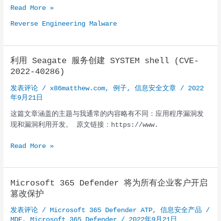
逆
Read More »
汇
向
编
Reverse Engineering Malware
工
工
程
具
恶
利用 Seagate 服务创建 SYSTEM shell (CVE-
意
2022-40286)
软
件，
发表评论
/
x86matthew.com
,
例子
,
信息安全文章
/
2022
第
年9月21日
6
这篇文章涵盖的主题与我通常的内容略有不同：应用程序漏洞发
部
现和漏洞利用开发。 原文链接：https://www.
分：
系
利
Read More »
统
用
级
Seagate
或
服
行
Microsoft 365 Defender 将为所有企业客户开启
务
为
篡改保护
创
分
发表评论
/
Microsoft 365 Defender ATP
,
信息安全产品
/
建
析
MDE
,
Microsoft 365 Defender
/
2022年9月21日