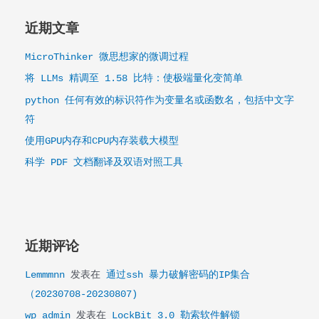
时）
保
护
近期文章
身
份
MicroThinker 微思想家的微调过程
将 LLMs 精调至 1.58 比特：使极端量化变简单
python 任何有效的标识符作为变量名或函数名，包括中文字
符
使用GPU内存和CPU内存装载大模型
科学 PDF 文档翻译及双语对照工具
近期评论
Lemmmnn
发表在
通过ssh 暴力破解密码的IP集合
（20230708-20230807)
wp_admin
发表在
LockBit 3.0 勒索软件解锁