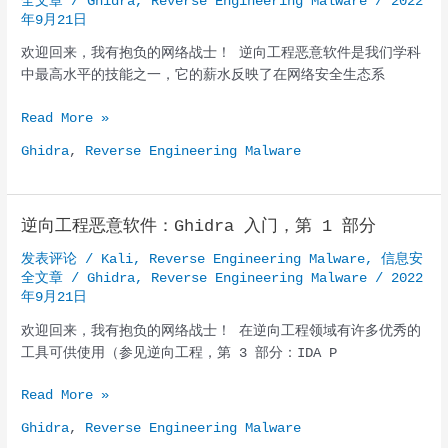
全文章
/
Ghidra
,
Reverse Engineering Malware
/
2022
Ghidra
年9月21日
第
欢迎回来，我有抱负的网络战士！ 逆向工程恶意软件是我们学科
3
中最高水平的技能之一，它的薪水反映了在网络安全生态系
部
分：
逆
Read More »
分
向
析
Ghidra
,
Reverse Engineering Malware
工
WannaCry
程
勒
恶
索
逆向工程恶意软件：Ghidra 入门，第 1 部分
意
软
软
件
发表评论
/
Kali
,
Reverse Engineering Malware
,
信息安
件：
全文章
/
Ghidra
,
Reverse Engineering Malware
/
2022
Ghidra
年9月21日
入
欢迎回来，我有抱负的网络战士！ 在逆向工程领域有许多优秀的
门，
工具可供使用（参见逆向工程，第 3 部分：IDA P
第
2
逆
Read More »
部
向
分
Ghidra
,
Reverse Engineering Malware
工