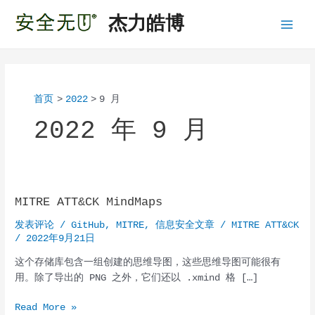
跳
杰力皓博
至
Main
内
容
Menu
首页
2022
9 月
2022 年 9 月
MITRE ATT&CK MindMaps
发表评论
/
GitHub
,
MITRE
,
信息安全文章
/
MITRE ATT&CK
/
2022年9月21日
这个存储库包含一组创建的思维导图，这些思维导图可能很有
用。除了导出的 PNG 之外，它们还以 .xmind 格 […]
MITRE
Read More »