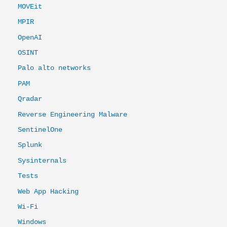
MOVEit
MPIR
OpenAI
OSINT
Palo alto networks
PAM
Qradar
Reverse Engineering Malware
SentinelOne
Splunk
Sysinternals
Tests
Web App Hacking
Wi-Fi
Windows