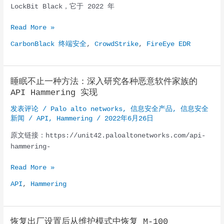
LockBit Black，它于 2022 年
LockBit
Read More »
3.0
CarbonBlack 终端安全
,
CrowdStrike
,
FireEye EDR
勒
索
软
睡眠不止一种方法：深入研究各种恶意软件家族的
件
API Hammering 实现
解
锁
发表评论
/
Palo alto networks
,
信息安全产品
,
信息安全
新闻
/
API
,
Hammering
/
2022年6月26日
原文链接：https://unit42.paloaltonetworks.com/api-
hammering-
睡
Read More »
眠
API
,
Hammering
不
止
一
恢复出厂设置后从维护模式中恢复 M-100
种