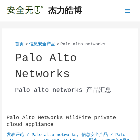
跳
杰力皓博
至
Main
内
容
Menu
首页
信息安全产品
Palo alto networks
Palo Alto
Networks
Palo alto networks 产品汇总
Palo Alto Networks WildFire private
cloud appliance
发表评论
/
Palo alto networks
,
信息安全产品
/
Palo