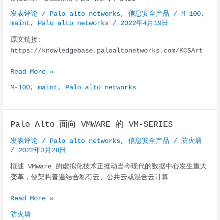
方
发表评论
/
Palo alto networks
,
信息安全产品
/
M-100
,
法：
maint
,
Palo alto networks
/
2022年4月19日
深
原文链接:
入
https://knowledgebase.paloaltonetworks.com/KCSArt
研
究
恢
Read More »
各
复
种
M-100
,
maint
,
Palo alto networks
出
恶
厂
意
设
软
Palo Alto 面向 VMWARE 的 VM-SERIES
置
件
后
家
发表评论
/
Palo alto networks
,
信息安全产品
/
防火墙
从
族
/
2022年3月28日
维
的
概述 VMware 的虚拟化技术正推动当今现代的数据中心发生重大
护
API
变革，使架构普遍结合私有云、公共云或混合云计算
模
Hammering
式
实
Palo
Read More »
中
现
Alto
恢
防火墙
面