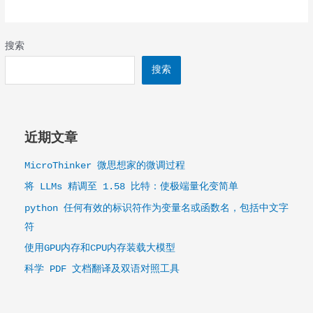
复
向
M-
VMWARE
100
的
搜索
VM-
搜索
SERIES
近期文章
MicroThinker 微思想家的微调过程
将 LLMs 精调至 1.58 比特：使极端量化变简单
python 任何有效的标识符作为变量名或函数名，包括中文字
符
使用GPU内存和CPU内存装载大模型
科学 PDF 文档翻译及双语对照工具