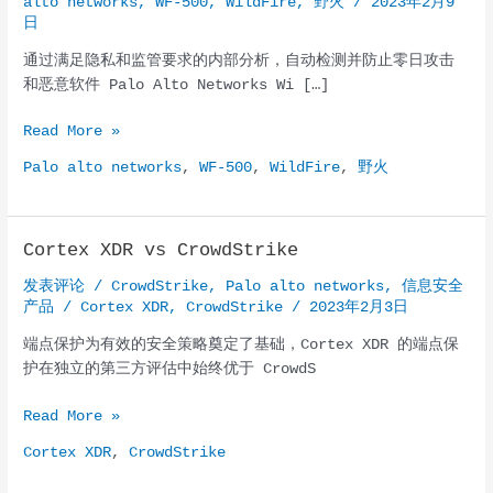
alto networks
,
WF-500
,
WildFire
,
野火
/
2023年2月9
日
通过满足隐私和监管要求的内部分析，自动检测并防止零日攻击
和恶意软件 Palo Alto Networks Wi […]
Palo
Read More »
Alto
Palo alto networks
,
WF-500
,
WildFire
,
野火
Networks
WildFire
private
Cortex XDR vs CrowdStrike
cloud
appliance
发表评论
/
CrowdStrike
,
Palo alto networks
,
信息安全
产品
/
Cortex XDR
,
CrowdStrike
/
2023年2月3日
端点保护为有效的安全策略奠定了基础，Cortex XDR 的端点保
护在独立的第三方评估中始终优于 CrowdS
Cortex
Read More »
XDR
Cortex XDR
,
CrowdStrike
vs
CrowdStrike