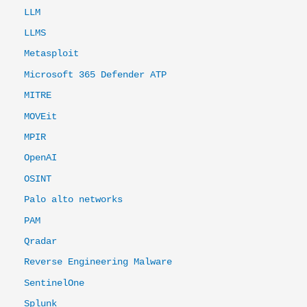
LLM
LLMS
Metasploit
Microsoft 365 Defender ATP
MITRE
MOVEit
MPIR
OpenAI
OSINT
Palo alto networks
PAM
Qradar
Reverse Engineering Malware
SentinelOne
Splunk