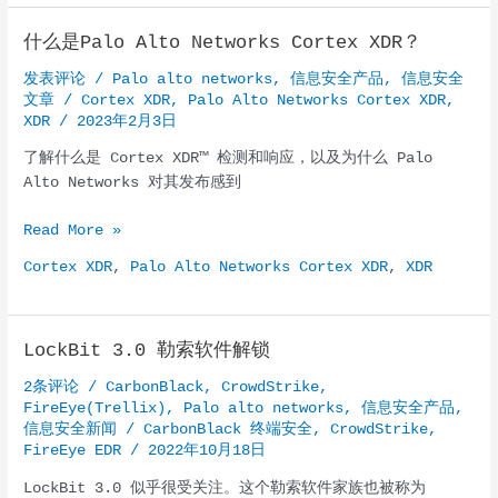
什么是Palo Alto Networks Cortex XDR？
发表评论
/
Palo alto networks
,
信息安全产品
,
信息安全
文章
/
Cortex XDR
,
Palo Alto Networks Cortex XDR
,
XDR
/
2023年2月3日
了解什么是 Cortex XDR™ 检测和响应，以及为什么 Palo
Alto Networks 对其发布感到
什
Read More »
么
Cortex XDR
,
Palo Alto Networks Cortex XDR
,
XDR
是
Palo
Alto
LockBit 3.0 勒索软件解锁
Networks
Cortex
2条评论
/
CarbonBlack
,
CrowdStrike
,
XDR？
FireEye(Trellix)
,
Palo alto networks
,
信息安全产品
,
信息安全新闻
/
CarbonBlack 终端安全
,
CrowdStrike
,
FireEye EDR
/
2022年10月18日
LockBit 3.0 似乎很受关注。这个勒索软件家族也被称为