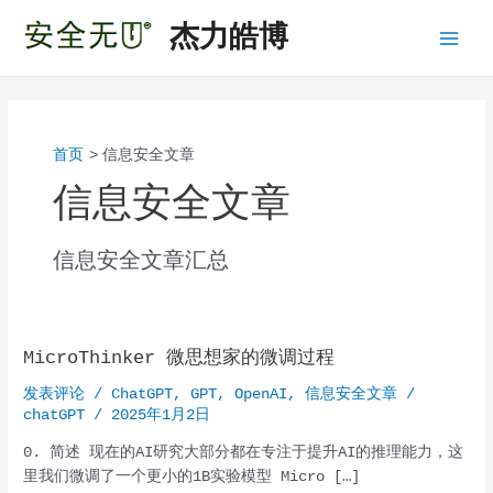
跳
杰力皓博
至
Main
内
容
Menu
首页
信息安全文章
信息安全文章
信息安全文章汇总
MicroThinker 微思想家的微调过程
发表评论
/
ChatGPT
,
GPT
,
OpenAI
,
信息安全文章
/
chatGPT
/
2025年1月2日
0. 简述 现在的AI研究大部分都在专注于提升AI的推理能力，这
里我们微调了一个更小的1B实验模型 Micro […]