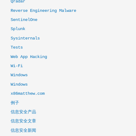
Qradar
Reverse Engineering Malware
SentinelOne
Splunk
Sysinternals
Tests
Web App Hacking
Wi-Fi
Windows
Windows
x86matthew.com
例子
信息安全产品
信息安全文章
信息安全新闻