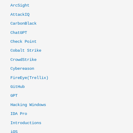
ArcSight
AttackIQ
CarbonBlack
ChatGPT
Check Point
Cobalt Strike
CrowdStrike
Cybereason
FireEye(Trellix)
GitHub
GPT
Hacking Windows
IDA Pro
Introductions
iOS