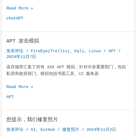
MicroThinker
Read More »
微
chatGPT
思
想
家
APT 攻击模拟
的
微
发表评论
/
FireEye(Trellix)
,
Kali
,
Linux
/
APT
/
调
2024年11月7日
过
该存储库汇集了所有 XXX APT 模拟，针对许多重要部门，包括
程
私营和政府部门。模拟包括书面工具、C2 服务器
APT
Read More »
攻
APT
击
模
拟
您提示，我们修复照片
发表评论
/
AI
,
GitHub
/
修复照片
/
2024年11月2日