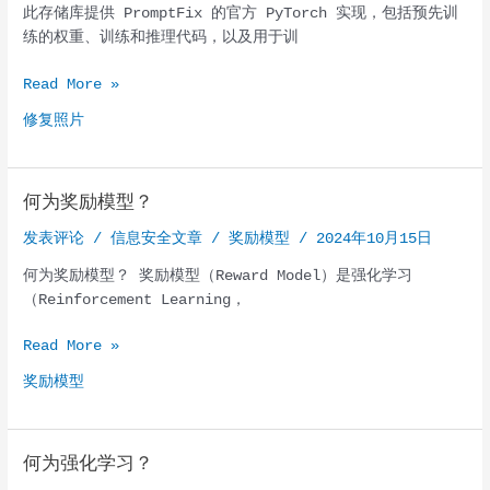
此存储库提供 PromptFix 的官方 PyTorch 实现，包括预先训
练的权重、训练和推理代码，以及用于训
您
Read More »
提
修复照片
示，
我
们
何为奖励模型？
修
复
发表评论
/
信息安全文章
/
奖励模型
/
2024年10月15日
照
何为奖励模型？ 奖励模型（Reward Model）是强化学习
片
（Reinforcement Learning，
何
Read More »
为
奖励模型
奖
励
模
何为强化学习？
型？