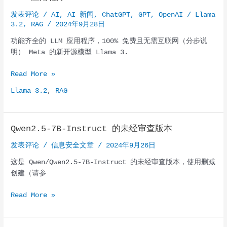
环
发表评论
/
AI
,
AI 新闻
,
ChatGPT
,
GPT
,
OpenAI
/
Llama
境
3.2
,
RAG
/
2024年9月28日
功能齐全的 LLM 应用程序，100% 免费且无需互联网（分步说
明） Meta 的新开源模型 Llama 3.
使
Read More »
用
Llama 3.2
,
RAG
Llama
3.2
在
Qwen2.5-7B-Instruct 的未经审查版本
本
地
发表评论
/
信息安全文章
/
2024年9月26日
运
这是 Qwen/Qwen2.5-7B-Instruct 的未经审查版本，使用删减
行，
创建（请参
使
用
Qwen2.5-
Read More »
RAG
7B-
构
Instruct 的
建