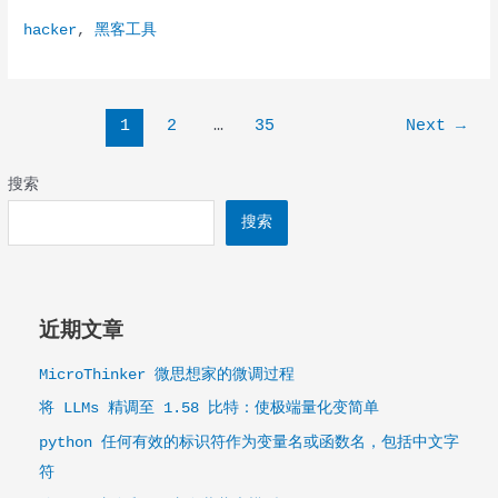
客
hacker
,
黑客工具
能
在
15
秒
Post
1
2
…
35
Next
→
内
pagination
窃
搜索
取
你
搜索
的
数
据
这
近期文章
里
有
MicroThinker 微思想家的微调过程
一
将 LLMs 精调至 1.58 比特：使极端量化变简单
些
你
python 任何有效的标识符作为变量名或函数名，包括中文字
应
符
该