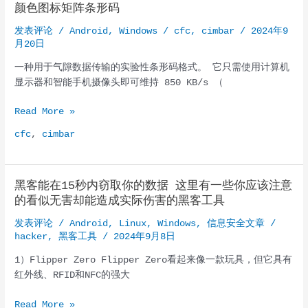
未
一
颜色图标矩阵条形码
经
个
发表评论
/
Android
,
Windows
/
cfc
,
cimbar
/
2024年9
审
LLM
月20日
查
应
版
用
一种用于气隙数据传输的实验性条形码格式。 它只需使用计算机
本
程
显示器和智能手机摄像头即可维持 850 KB/s （
序
颜
Read More »
色
cfc
,
cimbar
图
标
矩
黑客能在15秒内窃取你的数据 这里有一些你应该注意
阵
的看似无害却能造成实际伤害的黑客工具
条
形
发表评论
/
Android
,
Linux
,
Windows
,
信息安全文章
/
码
hacker
,
黑客工具
/
2024年9月8日
1）Flipper Zero Flipper Zero看起来像一款玩具，但它具有
红外线、RFID和NFC的强大
黑
Read More »