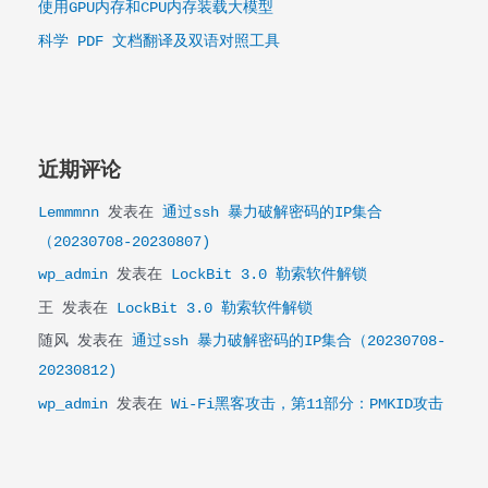
使用GPU内存和CPU内存装载大模型
注
意
科学 PDF 文档翻译及双语对照工具
的
看
似
无
害
近期评论
却
能
Lemmmnn
发表在
通过ssh 暴力破解密码的IP集合
造
（20230708-20230807)
成
实
wp_admin
发表在
LockBit 3.0 勒索软件解锁
际
王
发表在
LockBit 3.0 勒索软件解锁
伤
随风
发表在
通过ssh 暴力破解密码的IP集合（20230708-
害
的
20230812)
黑
wp_admin
发表在
Wi-Fi黑客攻击，第11部分：PMKID攻击
客
工
具