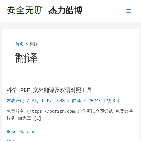
跳
杰力皓博
至
Main
内
容
Menu
首页
翻译
翻译
科学 PDF 文档翻译及双语对照工具
发表评论
/
AI
,
LLM
,
LLMS
/
翻译
/
2024年12月3日
免费服务 (https://pdf2zh.com/) 你可以立即尝试 免费公共
服务 而无需 […]
科
Read More »
学