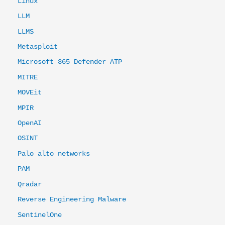
Linux
LLM
LLMS
Metasploit
Microsoft 365 Defender ATP
MITRE
MOVEit
MPIR
OpenAI
OSINT
Palo alto networks
PAM
Qradar
Reverse Engineering Malware
SentinelOne