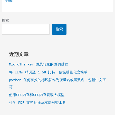
翻译
PDF
文
档
翻
搜索
译
搜索
及
双
语
对
近期文章
照
工
MicroThinker 微思想家的微调过程
具
将 LLMs 精调至 1.58 比特：使极端量化变简单
python 任何有效的标识符作为变量名或函数名，包括中文字
符
使用GPU内存和CPU内存装载大模型
科学 PDF 文档翻译及双语对照工具