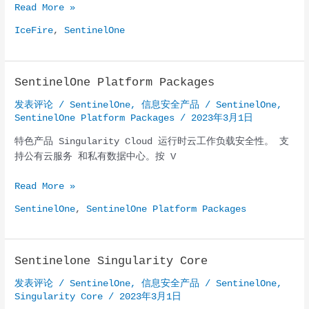
IceFire
Read More »
勒
IceFire
,
SentinelOne
索
软
件
SentinelOne Platform Packages
利
用
发表评论
/
SentinelOne
,
信息安全产品
/
SentinelOne
,
IBM
SentinelOne Platform Packages
/
2023年3月1日
Aspera
特色产品 Singularity Cloud 运行时云工作负载安全性。 支
Faspex
持公有云服务 和私有数据中心。按 V
攻
击
SentinelOne
Read More »
Linux
Platform
驱
SentinelOne
,
SentinelOne Platform Packages
Packages
动
的
企
Sentinelone Singularity Core
业
网
发表评论
/
SentinelOne
,
信息安全产品
/
SentinelOne
,
络
Singularity Core
/
2023年3月1日