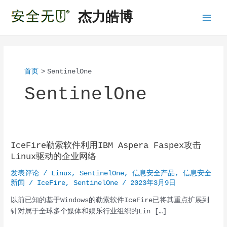
跳
杰力皓博
至
Main
内
容
Menu
首页
SentinelOne
SentinelOne
IceFire勒索软件利用IBM Aspera Faspex攻击
Linux驱动的企业网络
发表评论
/
Linux
,
SentinelOne
,
信息安全产品
,
信息安全
新闻
/
IceFire
,
SentinelOne
/
2023年3月9日
以前已知的基于Windows的勒索软件IceFire已将其重点扩展到
针对属于全球多个媒体和娱乐行业组织的Lin […]