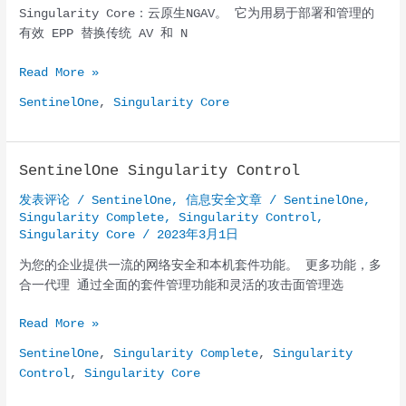
Singularity Core：云原生NGAV。 它为用易于部署和管理的
有效 EPP 替换传统 AV 和 N
Sentinelone
Read More »
Singularity
SentinelOne
,
Singularity Core
Core
SentinelOne Singularity Control
发表评论
/
SentinelOne
,
信息安全文章
/
SentinelOne
,
Singularity Complete
,
Singularity Control
,
Singularity Core
/
2023年3月1日
为您的企业提供一流的网络安全和本机套件功能。 更多功能，多
合一代理 通过全面的套件管理功能和灵活的攻击面管理选
SentinelOne
Read More »
Singularity
SentinelOne
,
Singularity Complete
,
Singularity
Control
Control
,
Singularity Core