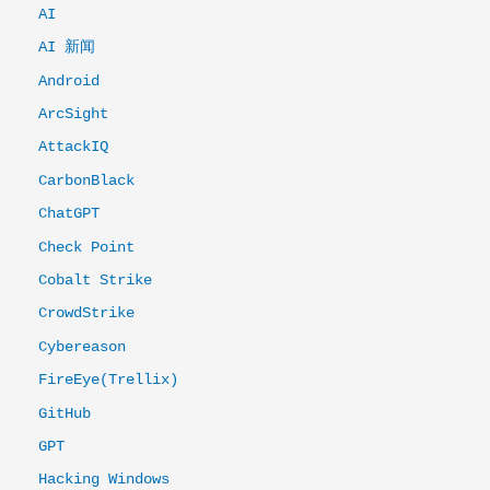
AI
AI 新闻
Android
ArcSight
AttackIQ
CarbonBlack
ChatGPT
Check Point
Cobalt Strike
CrowdStrike
Cybereason
FireEye(Trellix)
GitHub
GPT
Hacking Windows