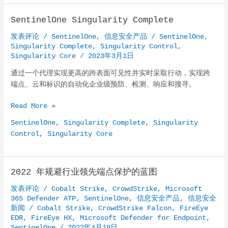
SentinelOne Singularity Complete
发表评论
/
SentinelOne
,
信息安全产品
/
SentinelOne
,
Singularity Complete
,
Singularity Control
,
Singularity Core
/
2023年3月1日
通过一个代理实现更高的跨表面可见性并实时采取行动，实现跨
端点、云和标识的自动化企业级预防、检测、响应和搜寻。
SentinelOne
Read More »
Singularity
SentinelOne
,
Singularity Complete
,
Singularity
Complete
Control
,
Singularity Core
2022 年规避行业领先端点保护的蓝图
发表评论
/
Cobalt Strike
,
CrowdStrike
,
Microsoft
365 Defender ATP
,
SentinelOne
,
信息安全产品
,
信息安全
新闻
/
Cobalt Strike
,
CrowdStrike Falcon
,
FireEye
EDR
,
FireEye HX
,
Microsoft Defender for Endpoint
,
SentinelOne
/
2022年4月19日