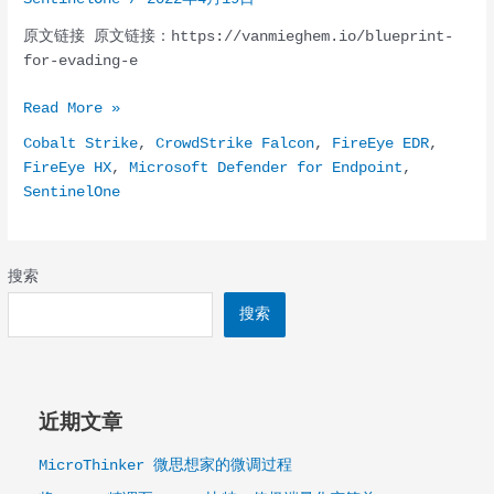
原文链接 原文链接：https://vanmieghem.io/blueprint-
for-evading-e
2022
Read More »
年
Cobalt Strike
,
CrowdStrike Falcon
,
FireEye EDR
,
规
FireEye HX
,
Microsoft Defender for Endpoint
,
避
SentinelOne
行
业
领
先
搜索
端
搜索
点
保
护
的
近期文章
蓝
图
MicroThinker 微思想家的微调过程