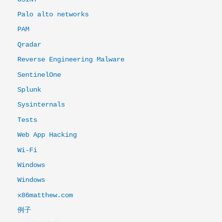
Palo alto networks
PAM
Qradar
Reverse Engineering Malware
SentinelOne
Splunk
Sysinternals
Tests
Web App Hacking
Wi-Fi
Windows
Windows
x86matthew.com
例子