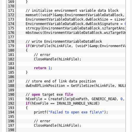
169
}
170
171
/
/
initialise 
environment 
variable 
data 
block
172
memset
(
(
void
*
)
&
amp
;
EnvironmentVariableDataBlock
,
0
,
173
EnvironmentVariableDataBlock
.
dwBlockSize
=
sizeof
(
E
174
EnvironmentVariableDataBlock
.
dwBlockSignature
=
0xA
175
strncpy
(
EnvironmentVariableDataBlock
.
szTargetAnsi
,
176
mbstowcs
(
EnvironmentVariableDataBlock
.
wszTargetUnic
177
178
/
/
write 
EnvironmentVariableDataBlock
179
if
(
WriteFile
(
hLinkFile
,
(
void
*
)
&
amp
;
EnvironmentVari
180
{
181
/
/
error
182
CloseHandle
(
hLinkFile
)
;
183
184
return
1
;
185
}
186
187
/
/
store 
end 
of 
link 
data 
position
188
dwEndOfLinkPosition
=
GetFileSize
(
hLinkFile
,
NULL
)
;
189
190
/
/
open
target 
exe 
file
191
hExeFile
=
CreateFile
(
pExePath
,
GENERIC_READ
,
0
,
NU
192
if
(
hExeFile
==
INVALID_HANDLE_VALUE
)
193
{
194
printf
(
"Failed to open exe file\n"
)
;
195
196
/
/
error
197
CloseHandle
(
hLinkFile
)
;
198