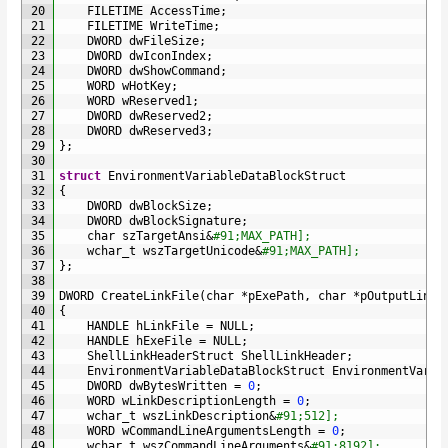
20
FILETIME 
AccessTime
;
21
FILETIME 
WriteTime
;
22
DWORD 
dwFileSize
;
23
DWORD 
dwIconIndex
;
24
DWORD 
dwShowCommand
;
25
WORD 
wHotKey
;
26
WORD 
wReserved1
;
27
DWORD 
dwReserved2
;
28
DWORD 
dwReserved3
;
29
}
;
30
31
struct
EnvironmentVariableDataBlockStruct
32
{
33
DWORD 
dwBlockSize
;
34
DWORD 
dwBlockSignature
;
35
char 
szTargetAnsi
&
#91;MAX_PATH];
36
wchar_t 
wszTargetUnicode
&
#91;MAX_PATH];
37
}
;
38
39
DWORD 
CreateLinkFile
(
char
*
pExePath
,
char
*
pOutputLinkP
40
{
41
HANDLE 
hLinkFile
=
NULL
;
42
HANDLE 
hExeFile
=
NULL
;
43
ShellLinkHeaderStruct 
ShellLinkHeader
;
44
EnvironmentVariableDataBlockStruct 
EnvironmentVaria
45
DWORD 
dwBytesWritten
=
0
;
46
WORD 
wLinkDescriptionLength
=
0
;
47
wchar_t 
wszLinkDescription
&
#91;512];
48
WORD 
wCommandLineArgumentsLength
=
0
;
49
wchar_t 
wszCommandLineArguments
&
#91;8192];