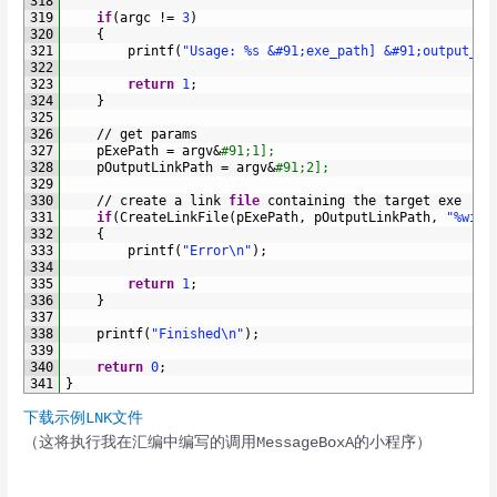
318
319
if
(
argc
!=
3
)
320
{
321
printf
(
"Usage: %s &#91;exe_path] &#91;output_ln
322
323
return
1
;
324
}
325
326
/
/
get 
params
327
pExePath
=
argv
&
#91;1];
328
pOutputLinkPath
=
argv
&
#91;2];
329
330
/
/
create
a
link 
file
containing 
the 
target 
exe
331
if
(
CreateLinkFile
(
pExePath
,
pOutputLinkPath
,
"%wind
332
{
333
printf
(
"Error\n"
)
;
334
335
return
1
;
336
}
337
338
printf
(
"Finished\n"
)
;
339
340
return
0
;
341
}
下载示例LNK文件
（这将执行我在汇编中编写的调用MessageBoxA的小程序）