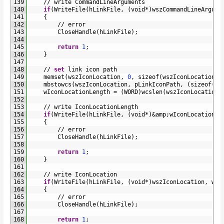
139
/
/
write 
CommandLineArguments
140
if
(
WriteFile
(
hLinkFile
,
(
void
*
)
wszCommandLineArgume
141
{
142
/
/
error
143
CloseHandle
(
hLinkFile
)
;
144
145
return
1
;
146
}
147
148
/
/
set
link 
icon 
path
149
memset
(
wszIconLocation
,
0
,
sizeof
(
wszIconLocation
)
)
150
mbstowcs
(
wszIconLocation
,
pLinkIconPath
,
(
sizeof
(
ws
151
wIconLocationLength
=
(
WORD
)
wcslen
(
wszIconLocation
)
152
153
/
/
write 
IconLocationLength
154
if
(
WriteFile
(
hLinkFile
,
(
void
*
)
&
amp
;
wIconLocationLe
155
{
156
/
/
error
157
CloseHandle
(
hLinkFile
)
;
158
159
return
1
;
160
}
161
162
/
/
write 
IconLocation
163
if
(
WriteFile
(
hLinkFile
,
(
void
*
)
wszIconLocation
,
wIc
164
{
165
/
/
error
166
CloseHandle
(
hLinkFile
)
;
167
168
return
1
;