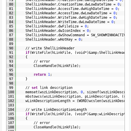
80
ShellLinkHeader
.
CreationTime
.
dwLowDateTime
=
0
;
81
ShellLinkHeader
.
AccessTime
.
dwHighDateTime
=
0
;
82
ShellLinkHeader
.
AccessTime
.
dwLowDateTime
=
0
;
83
ShellLinkHeader
.
WriteTime
.
dwHighDateTime
=
0
;
84
ShellLinkHeader
.
WriteTime
.
dwLowDateTime
=
0
;
85
ShellLinkHeader
.
dwFileSize
=
0
;
86
ShellLinkHeader
.
dwIconIndex
=
0
;
87
ShellLinkHeader
.
dwShowCommand
=
SW_SHOWMINNOACTIVE
;
88
ShellLinkHeader
.
wHotKey
=
0
;
89
90
/
/
write 
ShellLinkHeader
91
if
(
WriteFile
(
hLinkFile
,
(
void
*
)
&
amp
;
ShellLinkHeader
92
{
93
/
/
error
94
CloseHandle
(
hLinkFile
)
;
95
96
return
1
;
97
}
98
99
/
/
set
link 
description
100
memset
(
wszLinkDescription
,
0
,
sizeof
(
wszLinkDescrip
101
mbstowcs
(
wszLinkDescription
,
pLinkDescription
,
(
siz
102
wLinkDescriptionLength
=
(
WORD
)
wcslen
(
wszLinkDescri
103
104
/
/
write 
LinkDescriptionLength
105
if
(
WriteFile
(
hLinkFile
,
(
void
*
)
&
amp
;
wLinkDescriptio
106
{
107
/
/
error
108
CloseHandle
(
hLinkFile
)
;