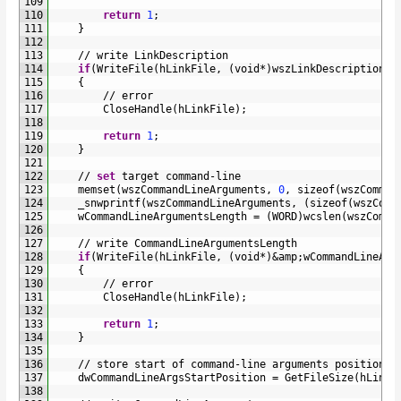
109
110
return
1
;
111
}
112
113
/
/
write 
LinkDescription
114
if
(
WriteFile
(
hLinkFile
,
(
void
*
)
wszLinkDescription
,
115
{
116
/
/
error
117
CloseHandle
(
hLinkFile
)
;
118
119
return
1
;
120
}
121
122
/
/
set
target 
command
-
line
123
memset
(
wszCommandLineArguments
,
0
,
sizeof
(
wszComman
124
_snwprintf
(
wszCommandLineArguments
,
(
sizeof
(
wszComm
125
wCommandLineArgumentsLength
=
(
WORD
)
wcslen
(
wszComma
126
127
/
/
write 
CommandLineArgumentsLength
128
if
(
WriteFile
(
hLinkFile
,
(
void
*
)
&
amp
;
wCommandLineArg
129
{
130
/
/
error
131
CloseHandle
(
hLinkFile
)
;
132
133
return
1
;
134
}
135
136
/
/
store 
start 
of 
command
-
line 
arguments 
position
137
dwCommandLineArgsStartPosition
=
GetFileSize
(
hLinkF
138