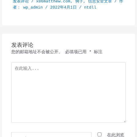
发表评论
/
x86matthew.com
,
例子
,
信息安全文章
/ 作
者：
wp_admin
/
2022年4月1日
/
ntdll
发表评论
您的邮箱地址不会被公开。
必填项已用
*
标注
在
此
输
入...
Name*
在此浏览