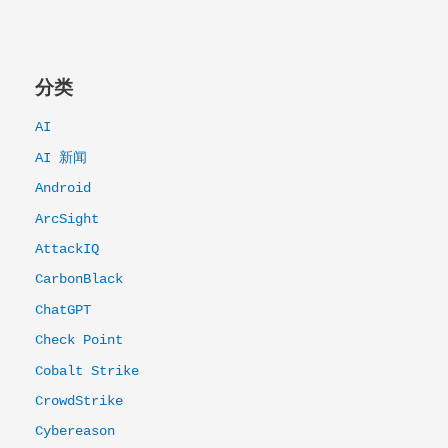
分类
AI
AI 新闻
Android
ArcSight
AttackIQ
CarbonBlack
ChatGPT
Check Point
Cobalt Strike
CrowdStrike
Cybereason