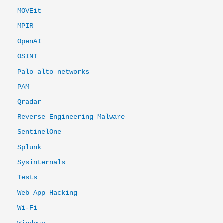
MOVEit
MPIR
OpenAI
OSINT
Palo alto networks
PAM
Qradar
Reverse Engineering Malware
SentinelOne
Splunk
Sysinternals
Tests
Web App Hacking
Wi-Fi