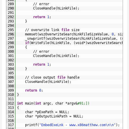
289
/
/
error
290
CloseHandle
(
hLinkFile
)
;
291
292
return
1
;
293
}
294
295
/
/
overwrite 
link 
file
size
296
memset
(
wszOverwriteSearchLnkFileSizeValue
,
0
,
sizeo
297
_snwprintf
(
wszOverwriteSearchLnkFileSizeValue
,
(
siz
298
if
(
WriteFile
(
hLinkFile
,
(
void
*
)
wszOverwriteSearchLn
299
{
300
/
/
error
301
CloseHandle
(
hLinkFile
)
;
302
303
return
1
;
304
}
305
306
/
/
close 
output 
file
handle
307
CloseHandle
(
hLinkFile
)
;
308
309
return
0
;
310
}
311
312
int
main
(
int
argc
,
char
*
argv
&
#91;])
313
{
314
char
*
pExePath
=
NULL
;
315
char
*
pOutputLinkPath
=
NULL
;
316
317
printf
(
"EmbedExeLnk - www.x86matthew.com\n\n"
)
;