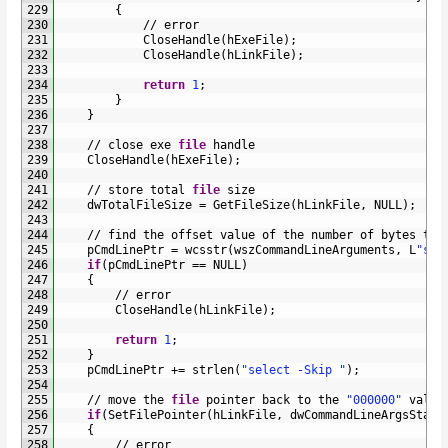
229
{
230
/
/
error
231
CloseHandle
(
hExeFile
)
;
232
CloseHandle
(
hLinkFile
)
;
233
234
return
1
;
235
}
236
}
237
238
/
/
close 
exe 
file
handle
239
CloseHandle
(
hExeFile
)
;
240
241
/
/
store 
total 
file
size
242
dwTotalFileSize
=
GetFileSize
(
hLinkFile
,
NULL
)
;
243
244
/
/
find 
the 
offset 
value 
of 
the 
number 
of 
bytes 
to 
245
pCmdLinePtr
=
wcsstr
(
wszCommandLineArguments
,
L
"sel
246
if
(
pCmdLinePtr
==
NULL
)
247
{
248
/
/
error
249
CloseHandle
(
hLinkFile
)
;
250
251
return
1
;
252
}
253
pCmdLinePtr
+=
strlen
(
"select -Skip "
)
;
254
255
/
/
move 
the 
file
pointer 
back 
to 
the
"000000"
value
256
if
(
SetFilePointer
(
hLinkFile
,
dwCommandLineArgsStart
257
{
258
/
/
error