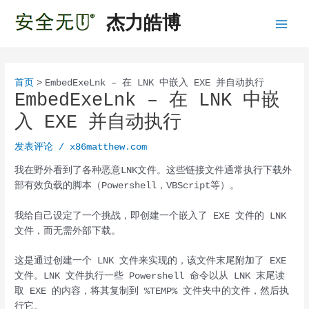
跳
杰力皓博
至
Main
内
容
Menu
首页
EmbedExeLnk – 在 LNK 中嵌入 EXE 并自动执行
EmbedExeLnk – 在 LNK 中嵌
入 EXE 并自动执行
发表评论
/
x86matthew.com
我在野外看到了各种恶意LNK文件。这些链接文件通常执行下载外
部有效负载的脚本（Powershell，VBScript等）。
我给自己设定了一个挑战，即创建一个嵌入了 EXE 文件的 LNK
文件，而无需外部下载。
这是通过创建一个 LNK 文件来实现的，该文件末尾附加了 EXE
文件。LNK 文件执行一些 Powershell 命令以从 LNK 末尾读
取 EXE 的内容，将其复制到 %TEMP% 文件夹中的文件，然后执
行它。