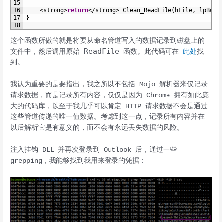
15
16
<
strong
>
return
<
/
strong
>
Clean_ReadFile
(
hFile
,
lpBuff
17
}
18
这个函数所做的就是将要从命名管道写入的数据记录到磁盘上的
ReadFile
文件中，然后调用原始
函数。此代码可在
此处
找
到。
我认为重要的是要指出，我之所以不包括 Mojo 解析器来仅记录
请求数据，而是记录所有内容，仅仅是因为 Chrome 拥有如此庞
大的代码库，以至于我几乎可以肯定 HTTP 请求数据不会是通过
这些管道传递的唯一值数据。考虑到这一点，记录所有内容并在
以后解析它是有意义的，而不会有永远丢失数据的风险。
注入挂钩 DLL 并再次登录到 Outlook 后，通过一些
grepping，我能够找到我用来登录的凭据：