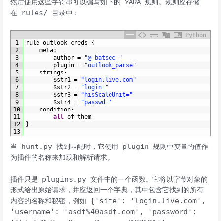
然后使用这些字符串可以编写如下的 YARA 规则。规则应存储
rules/
在
目录中：
Python
1
rule
outlook_creds
{
2
meta
:
3
author
=
"@_batsec_"
4
plugin
=
"outlook_parse"
5
strings
:
6
$
str1
=
"login.live.com"
7
$
str2
=
"login="
8
$
str3
=
"hisScaleUnit="
9
$
str4
=
"passwd="
10
condition
:
11
all
of 
them
12
}
13
hunt.py
plugin
当
找到匹配时，它使用
规则中变量的值作
为插件的名称来加载和解析请求。
plugins.py
插件只是
文件中的一个函数。它将以字节对象的
形式给出原始请求，并应返回一个字典，其中包含它找到的所有
{'site': 'login.live.com',
内容的名称和秘密，例如
'username': 'asdf%40asdf.com', 'password':