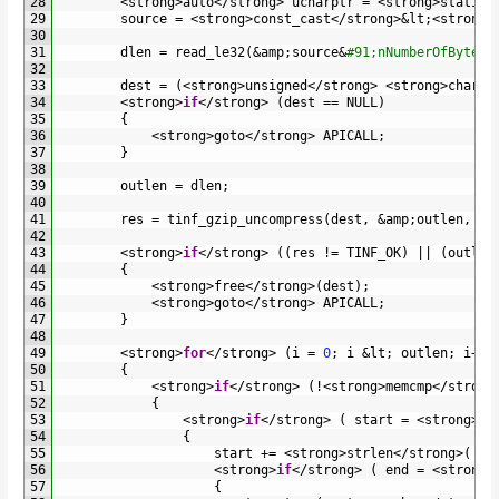
28
<
strong
>
auto
<
/
strong
>
ucharptr
=
<
strong
>
static_
29
source
=
<
strong
>
const_cast
<
/
strong
>
&
lt
;
<
strong
>
30
31
dlen
=
read_le32
(
&
amp
;
source
&
#91;nNumberOfBytesT
32
33
dest
=
(
<
strong
>
unsigned
<
/
strong
>
<
strong
>
char
<
/
34
<
strong
>
if
<
/
strong
>
(
dest
==
NULL
)
35
{
36
<
strong
>
goto
<
/
strong
>
APICALL
;
37
}
38
39
outlen
=
dlen
;
40
41
res
=
tinf_gzip_uncompress
(
dest
,
&
amp
;
outlen
,
so
42
43
<
strong
>
if
<
/
strong
>
(
(
res
!=
TINF_OK
)
||
(
outlen
44
{
45
<
strong
>
free
<
/
strong
>
(
dest
)
;
46
<
strong
>
goto
<
/
strong
>
APICALL
;
47
}
48
49
<
strong
>
for
<
/
strong
>
(
i
=
0
;
i
&
lt
;
outlen
;
i
++
)
50
{
51
<
strong
>
if
<
/
strong
>
(
!
<
strong
>
memcmp
<
/
strong
52
{
53
<
strong
>
if
<
/
strong
>
(
start
=
<
strong
>
st
54
{
55
start
+=
<
strong
>
strlen
<
/
strong
>
(
SH
56
<
strong
>
if
<
/
strong
>
(
end
=
<
strong
>
57
{