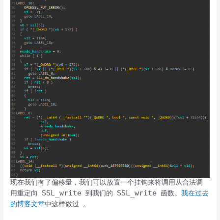
现在我们有了偏移量，我们可以放置一个挂钩来将调用从合法调
SSL_write
SSL_write
用重定向
到我们的
函数。
我在过去
的博客
文章
中这样做过 。