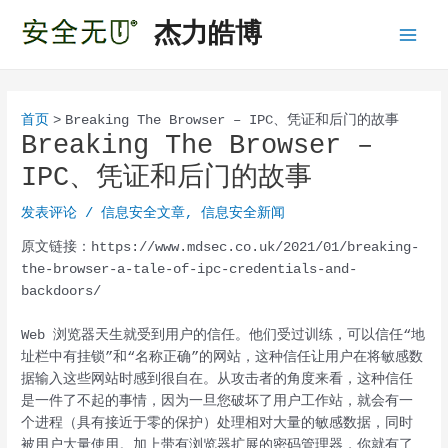
跳
杰力皓博
至
Main
内
容
Menu
首页
Breaking The Browser – IPC、凭证和后门的故事
Breaking The Browser –
IPC、凭证和后门的故事
发表评论
/
信息安全文章
,
信息安全新闻
原文链接：https://www.mdsec.co.uk/2021/01/breaking-
the-browser-a-tale-of-ipc-credentials-and-
backdoors/
Web 浏览器天生就受到用户的信任。他们受过训练，可以信任“地
址栏中有挂锁”和“名称正确”的网站，这种信任让用户在将敏感数
据输入这些网站时感到很自在。从攻击者的角度来看，这种信任
是一件了不起的事情，因为一旦您破坏了用户工作站，就会有一
个进程（具有接近于零的保护）处理相对大量的敏感数据，同时
被用户大量使用。加上带有浏览器扩展的密码管理器，你就有了