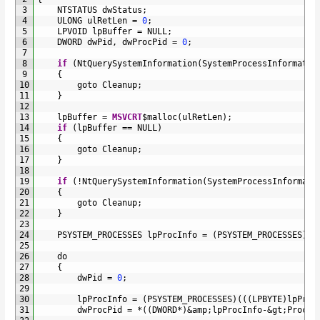
3
NTSTATUS 
dwStatus
;
4
ULONG 
ulRetLen
=
0
;
5
LPVOID 
lpBuffer
=
NULL
;
6
DWORD 
dwPid
,
dwProcPid
=
0
;
7
8
if
(
NtQuerySystemInformation
(
SystemProcessInformatio
9
{
10
goto 
Cleanup
;
11
}
12
13
lpBuffer
=
MSVCRT
$
malloc
(
ulRetLen
)
;
14
if
(
lpBuffer
==
NULL
)
15
{
16
goto 
Cleanup
;
17
}
18
19
if
(
!
NtQuerySystemInformation
(
SystemProcessInformati
20
{
21
goto 
Cleanup
;
22
}
23
24
PSYSTEM_PROCESSES 
lpProcInfo
=
(
PSYSTEM_PROCESSES
)
lp
25
26
do
27
{
28
dwPid
=
0
;
29
30
lpProcInfo
=
(
PSYSTEM_PROCESSES
)
(
(
(
LPBYTE
)
lpProc
31
dwProcPid
=
*
(
(
DWORD
*
)
&
amp
;
lpProcInfo
-
&
gt
;
Proces