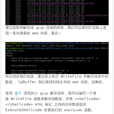
通过提取和解压缩 gzip 压缩的内容，我们可以看到它实际上是
我一直在搜索的 Web 内容。最后！
WriteFile
所以现在我们知道，通过挂上钩子
并解压缩其中的
lpBuffer
数据，
我们将得到纯文本的 Web 内容。凉爽的。
使用
这个
漂亮的小 gzip 解压缩库，我可以编写一个替
WriteFile
<shellcode>
换
函数来解压缩数据，并将
</shellcode>
HTML 标记 之间的任何数据提供
ExecuteShellcode
给要执行的 shellcode 函数。