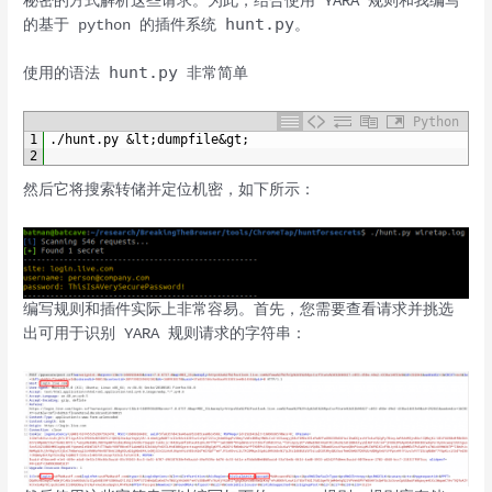
秘密的方式解析这些请求。为此，结合使用 YARA 规则和我编写
hunt.py
的基于 python 的插件系统
。
hunt.py
使用的语法
非常简单
Python
1
.
/
hunt
.
py
&
lt
;
dumpfile
&
gt
;
2
然后它将搜索转储并定位机密，如下所示：
编写规则和插件实际上非常容易。首先，您需要查看请求并挑选
出可用于识别 YARA 规则请求的字符串：