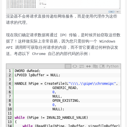
渲染器不会将请求直接传递给网络服务，而是使用代理作为这些
请求的代理。
现在我们确定请求数据将通过 IPC 传输，是时候开始窃取这些数
据了！这样做实际上非常容易，因为您只需挂钩一个 Windows
API 调用即可获取任何请求的内容，而不管它要通过何种协议发
送。考虑以下 Chrome 自己的内部代码的示例：
Python
1
DWORD 
dwRead
;
2
LPVOID 
lpBuffer
=
NULL
;
3
4
HANDLE 
hPipe
=
CreateFile
(
L
"\\\\.\\pipe\\chromeipc"
,
5
GENERIC_READ
,
6
0
,
7
NULL
,
8
OPEN_EXISTING
,
9
0
,
10
NULL
)
;
11
12
while
(
hPipe
!=
INVALID_HANDLE_VALUE
)
13
{
14
while
(
ReadFile
(
hPipe
,
lpBuffer
,
sizeof
(
lpBuffer
)
,
&