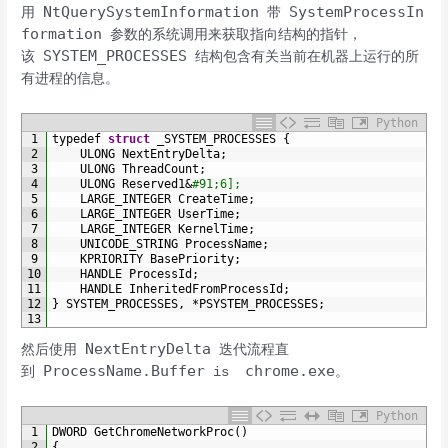
NtQuerySystemInformation
SystemProcessIn
用
带
formation
参数的系统调用来获取指向结构的指针，
SYSTEM_PROCESSES
该
结构包含有关当前在机器上运行的所
有进程的信息。
Python
1
typedef
struct
_SYSTEM_PROCESSES
{
2
ULONG 
NextEntryDelta
;
3
ULONG 
ThreadCount
;
4
ULONG 
Reserved1
&
#91;6];
5
LARGE_INTEGER 
CreateTime
;
6
LARGE_INTEGER 
UserTime
;
7
LARGE_INTEGER 
KernelTime
;
8
UNICODE_STRING 
ProcessName
;
9
KPRIORITY 
BasePriority
;
10
HANDLE 
ProcessId
;
11
HANDLE 
InheritedFromProcessId
;
12
}
SYSTEM_PROCESSES
,
*
PSYSTEM_PROCESSES
;
13
NextEntryDelta
然后使用
迭代流程直
ProcessName.Buffer
chrome.exe
到
is
。
Python
1
DWORD 
GetChromeNetworkProc
(
)
2
{