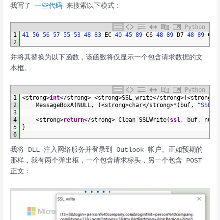
我写了
一些代码
来搜索以下模式：
Python
1
41
56
56
57
55
53
48
83
EC
40
45
89
C6
48
89
D7
48
89
CB
2
并将其替换为以下函数，该函数将仅显示一个包含请求数据的文
本框。
Python
1
<
strong
>
int
<
/
strong
>
<
strong
>
SSL_write
<
/
strong
>
(
<
strong
>
v
2
MessageBoxA
(
NULL
,
(
<
strong
>
char
<
/
strong
>
*
)
buf
,
"SSL_w
3
4
<
strong
>
return
<
/
strong
>
Clean_SSLWrite
(
ssl
,
buf
,
num
)
5
}
6
我将 DLL 注入网络服务并登录到 Outlook 帐户。正如预期的
那样，我有两个弹出框，一个包含请求标头，另一个包含 POST
正文：