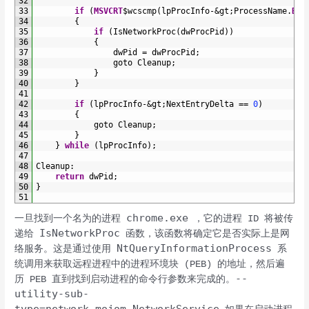
32
33
if
(
MSVCRT
$
wcscmp
(
lpProcInfo
-
&
gt
;
ProcessName
.
Buf
34
{
35
if
(
IsNetworkProc
(
dwProcPid
)
)
36
{
37
dwPid
=
dwProcPid
;
38
goto 
Cleanup
;
39
}
40
}
41
42
if
(
lpProcInfo
-
&
gt
;
NextEntryDelta
==
0
)
43
{
44
goto 
Cleanup
;
45
}
46
}
while
(
lpProcInfo
)
;
47
48
Cleanup
:
49
return
dwPid
;
50
}
51
chrome.exe
一旦找到一个名为的进程
，它的进程 ID 将被传
IsNetworkProc
递给
函数，该函数将确定它是否实际上是网
NtQueryInformationProcess
络服务。这是通过使用
系
统调用来获取远程进程中的进程环境块 (PEB) 的地址，然后遍
--
历 PEB 直到找到启动进程的命令行参数来完成的。
utility-sub-
type=network.mojom.NetworkService