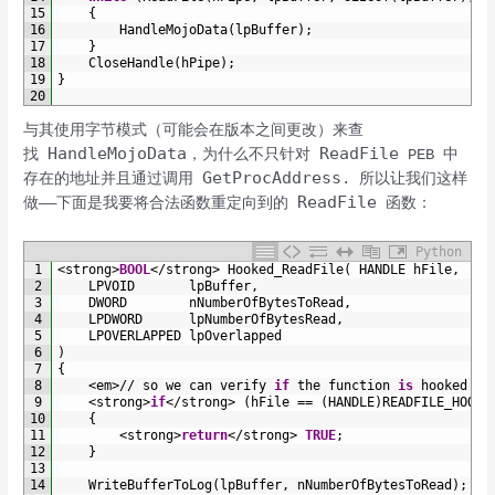
15
{
16
HandleMojoData
(
lpBuffer
)
;
17
}
18
CloseHandle
(
hPipe
)
;
19
}
20
与其使用字节模式（可能会在版本之间更改）来查
HandleMojoData
ReadFile
找
，为什么不只针对
PEB 中
GetProcAddress
存在的地址并且通过调用
. 所以让我们这样
ReadFile
做——下面是我要将合法函数重定向到的
函数：
Python
1
<
strong
>
BOOL
<
/
strong
>
Hooked_ReadFile
(
HANDLE 
hFile
,
2
LPVOID       
lpBuffer
,
3
DWORD        
nNumberOfBytesToRead
,
4
LPDWORD      
lpNumberOfBytesRead
,
5
LPOVERLAPPED 
lpOverlapped
6
)
7
{
8
<
em
>
/
/
so 
we 
can 
verify 
if
the 
function 
is
hooked 
or
9
<
strong
>
if
<
/
strong
>
(
hFile
==
(
HANDLE
)
READFILE_HOOKE
10
{
11
<
strong
>
return
<
/
strong
>
TRUE
;
12
}
13
14
WriteBufferToLog
(
lpBuffer
,
nNumberOfBytesToRead
)
;