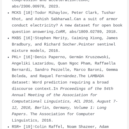
compression and acceleration.
CoRR
,
abs/2306.00978, 2023.
MCKS [18]↑Todor Mihaylov, Peter Clark, Tushar
Khot, and Ashish Sabharwal.Can a suit of armor
conduct electricity? A new dataset for open book
question answering.
CoRR
, abs/1809.02789, 2018.
MXBS [16]↑Stephen Merity, Caiming Xiong, James
Bradbury, and Richard Socher.Pointer sentinel
mixture models, 2016.
PKL+ [16]↑Denis Paperno, Germán Kruszewski,
Angeliki Lazaridou, Quan Ngoc Pham, Raffaella
Bernardi, Sandro Pezzelle, Marco Baroni, Gemma
Boleda, and Raquel Fernández.The LAMBADA
dataset: Word prediction requiring a broad
discourse context.In
Proceedings of the 54th
Annual Meeting of the Association for
Computational Linguistics, ACL 2016, August 7-
12, 2016, Berlin, Germany, Volume 1: Long
Papers
. The Association for Computer
Linguistics, 2016.
RSR+ [19]↑Colin Raffel, Noam Shazeer, Adam