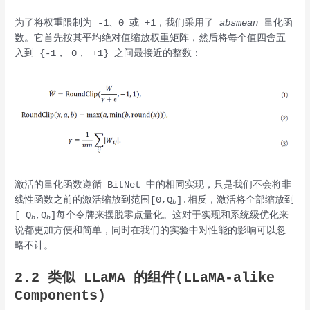
为了将权重限制为 -1、0 或 +1，我们采用了
absmean
量化函
数。它首先按其平均绝对值缩放权重矩阵，然后将每个值四舍五
入到 {-1， 0， +1} 之间最接近的整数：
激活的量化函数遵循 BitNet 中的相同实现，只是我们不会将非
线性函数之前的激活缩放到范围[0,Q
].相反，激活将全部缩放到
b
[−Q
,Q
]每个令牌来摆脱零点量化。这对于实现和系统级优化来
b
b
说都更加方便和简单，同时在我们的实验中对性能的影响可以忽
略不计。
2.2 类似 LLaMA 的组件(LLaMA-alike
Components)