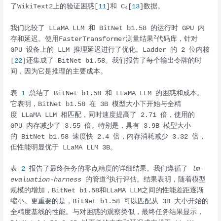
了WikiText2上的验证困惑[
11
]和 C
[
13
]数据。
4
我们比较了 LLaMA LLM 和 BitNet b1.58 的运行时 GPU 内
2
存和延迟。使用FasterTransformer测量结果
代码库，针对
GPU 设备上的 LLM 推理延迟进行了优化。Ladder 的 2 位内核
[
22
]还集成了 BitNet b1.58。我们报告了每个输出令牌的时
间，因为它是推理的主要成本。
表
1
总结了 BitNet b1.58 和 LLaMA LLM 的困惑和成本。
它表明，BitNet b1.58 在 3B 模型大小下开始与全精
度 LLaMA LLM 相匹配，同时速度提高了 2.71 倍，使用的
GPU 内存减少了 3.55 倍。特别是，具有 3.9B 模型大小
的 BitNet b1.58 速度快 2.4 倍，内存消耗减少 3.32 倍，
但性能明显优于 LLaMA LLM 3B。
表
2
报告了最终任务的零点精度的详细结果。我们遵循了
lm-
3
evaluation-harness
的管道
执行评估。结果表明，随着模型
规模的增加，BitNet b1.58和LLaMA LLM之间的性能差距逐渐
缩小。更重要的是，BitNet b1.58 可以匹配从 3B 大小开始的
全精度基线的性能。与对困惑的观察类似，最终任务结果显示，