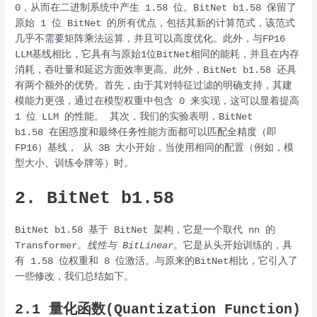
0，从而在二进制系统中产生 1.58 位。BitNet b1.58 保留了
原始 1 位 BitNet 的所有优点，包括其新的计算范式，该范式
几乎不需要矩阵乘法运算，并且可以高度优化。此外，与FP16
LLM基线相比，它具有与原始1位BitNet相同的能耗，并且在内存
消耗，吞吐量和延迟方面效率更高。此外，BitNet b1.58 还具
有两个额外的优势。首先，由于其对特征过滤的明确支持，其建
模能力更强，通过在模型权重中包含 0 来实现，这可以显着提高
1 位 LLM 的性能。 其次，我们的实验表明，BitNet
b1.58 在困惑度和最终任务性能方面都可以匹配全精度（即
FP16）基线， 从 3B 大小开始，当使用相同的配置（例如，模
型大小、训练令牌等）时。
2. BitNet b1.58
BitNet b1.58 基于 BitNet 架构，它是一个取代 nn 的
Transformer
。线性与
BitLinear
。它是从头开始训练的，具
有 1.58 位权重和 8 位激活。与原来的BitNet相比，它引入了
一些修改，我们总结如下。
2.1 量化函数(Quantization Function)