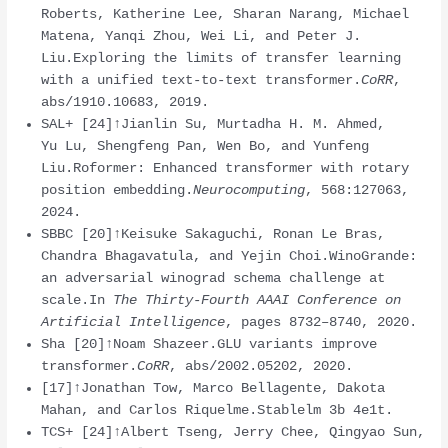
Roberts, Katherine Lee, Sharan Narang, Michael
Matena, Yanqi Zhou, Wei Li, and Peter J.
Liu.Exploring the limits of transfer learning
with a unified text-to-text transformer.
CoRR
,
abs/1910.10683, 2019.
SAL+ [24]↑Jianlin Su, Murtadha H. M. Ahmed,
Yu Lu, Shengfeng Pan, Wen Bo, and Yunfeng
Liu.Roformer: Enhanced transformer with rotary
position embedding.
Neurocomputing
, 568:127063,
2024.
SBBC [20]↑Keisuke Sakaguchi, Ronan Le Bras,
Chandra Bhagavatula, and Yejin Choi.WinoGrande:
an adversarial winograd schema challenge at
scale.In
The Thirty-Fourth AAAI Conference on
Artificial Intelligence
, pages 8732–8740, 2020.
Sha [20]↑Noam Shazeer.GLU variants improve
transformer.
CoRR
, abs/2002.05202, 2020.
[17]↑Jonathan Tow, Marco Bellagente, Dakota
Mahan, and Carlos Riquelme.Stablelm 3b 4e1t.
TCS+ [24]↑Albert Tseng, Jerry Chee, Qingyao Sun,