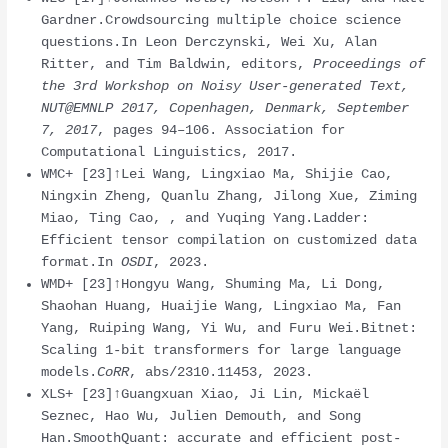
Gardner.Crowdsourcing multiple choice science
questions.In Leon Derczynski, Wei Xu, Alan
Ritter, and Tim Baldwin, editors,
Proceedings of
the 3rd Workshop on Noisy User-generated Text,
NUT@EMNLP 2017, Copenhagen, Denmark, September
7, 2017
, pages 94–106. Association for
Computational Linguistics, 2017.
WMC+ [23]↑Lei Wang, Lingxiao Ma, Shijie Cao,
Ningxin Zheng, Quanlu Zhang, Jilong Xue, Ziming
Miao, Ting Cao, , and Yuqing Yang.Ladder:
Efficient tensor compilation on customized data
format.In
OSDI
, 2023.
WMD+ [23]↑Hongyu Wang, Shuming Ma, Li Dong,
Shaohan Huang, Huaijie Wang, Lingxiao Ma, Fan
Yang, Ruiping Wang, Yi Wu, and Furu Wei.Bitnet:
Scaling 1-bit transformers for large language
models.
CoRR
, abs/2310.11453, 2023.
XLS+ [23]↑Guangxuan Xiao, Ji Lin, Mickaël
Seznec, Hao Wu, Julien Demouth, and Song
Han.SmoothQuant: accurate and efficient post-