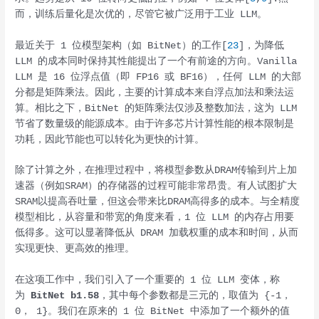
而，训练后量化是次优的，尽管它被广泛用于工业 LLM。
最近关于 1 位模型架构（如 BitNet）的工作[
23
]，为降低
LLM 的成本同时保持其性能提出了一个有前途的方向。Vanilla
LLM 是 16 位浮点值（即 FP16 或 BF16），任何 LLM 的大部
分都是矩阵乘法。因此，主要的计算成本来自浮点加法和乘法运
算。相比之下，BitNet 的矩阵乘法仅涉及整数加法，这为 LLM
节省了数量级的能源成本。由于许多芯片计算性能的根本限制是
功耗，因此节能也可以转化为更快的计算。
除了计算之外，在推理过程中，将模型参数从DRAM传输到片上加
速器（例如SRAM）的存储器的过程可能非常昂贵。有人试图扩大
SRAM以提高吞吐量，但这会带来比DRAM高得多的成本。与全精度
模型相比，从容量和带宽的角度来看，1 位 LLM 的内存占用要
低得多。这可以显著降低从 DRAM 加载权重的成本和时间，从而
实现更快、更高效的推理。
在这项工作中，我们引入了一个重要的 1 位 LLM 变体，称
为
BitNet b1.58
，其中每个参数都是三元的，取值为 {-1，
0， 1}。我们在原来的 1 位 BitNet 中添加了一个额外的值