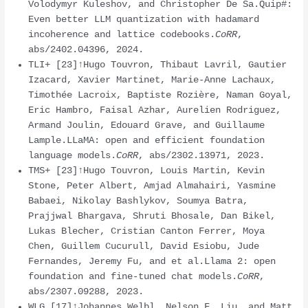
Volodymyr Kuleshov, and Christopher De Sa.Quip#:
Even better LLM quantization with hadamard
incoherence and lattice codebooks.
CoRR
,
abs/2402.04396, 2024.
TLI+ [23]↑Hugo Touvron, Thibaut Lavril, Gautier
Izacard, Xavier Martinet, Marie-Anne Lachaux,
Timothée Lacroix, Baptiste Rozière, Naman Goyal,
Eric Hambro, Faisal Azhar, Aurelien Rodriguez,
Armand Joulin, Edouard Grave, and Guillaume
Lample.LLaMA: open and efficient foundation
language models.
CoRR
, abs/2302.13971, 2023.
TMS+ [23]↑Hugo Touvron, Louis Martin, Kevin
Stone, Peter Albert, Amjad Almahairi, Yasmine
Babaei, Nikolay Bashlykov, Soumya Batra,
Prajjwal Bhargava, Shruti Bhosale, Dan Bikel,
Lukas Blecher, Cristian Canton Ferrer, Moya
Chen, Guillem Cucurull, David Esiobu, Jude
Fernandes, Jeremy Fu, and et al.Llama 2: open
foundation and fine-tuned chat models.
CoRR
,
abs/2307.09288, 2023.
WLG [17]↑Johannes Welbl, Nelson F. Liu, and Matt