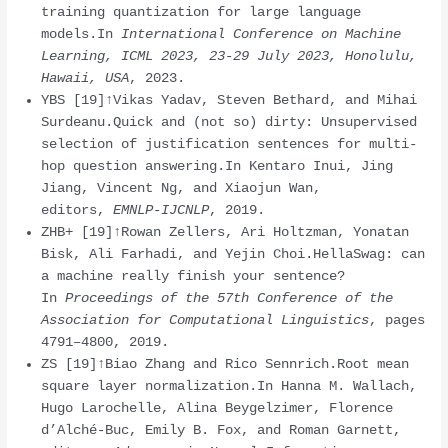
training quantization for large language
models.In
International Conference on Machine
Learning, ICML 2023, 23-29 July 2023, Honolulu,
Hawaii, USA
, 2023.
YBS [19]↑Vikas Yadav, Steven Bethard, and Mihai
Surdeanu.Quick and (not so) dirty: Unsupervised
selection of justification sentences for multi-
hop question answering.In Kentaro Inui, Jing
Jiang, Vincent Ng, and Xiaojun Wan,
editors,
EMNLP-IJCNLP
, 2019.
ZHB+ [19]↑Rowan Zellers, Ari Holtzman, Yonatan
Bisk, Ali Farhadi, and Yejin Choi.HellaSwag: can
a machine really finish your sentence?
In
Proceedings of the 57th Conference of the
Association for Computational Linguistics
, pages
4791–4800, 2019.
ZS [19]↑Biao Zhang and Rico Sennrich.Root mean
square layer normalization.In Hanna M. Wallach,
Hugo Larochelle, Alina Beygelzimer, Florence
d’Alché-Buc, Emily B. Fox, and Roman Garnett,