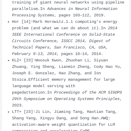
training of giant neural networks using pipeline
parallelism.In
Advances in Neural Information
Processing Systems
, pages 103–112, 2019.
Hor [14]↑Mark Horowitz.1.1 computing’s energy
problem (and what we can do about it).In
2014
IEEE International Conference on Solid-State
Circuits Conference, ISSCC 2014, Digest of
Technical Papers, San Francisco, CA, USA,
February 9-13, 2014
, pages 10–14, 2014.
KLZ+ [23]↑Woosuk Kwon, Zhuohan Li, Siyuan
Zhuang, Ying Sheng, Lianmin Zheng, Cody Hao Yu,
Joseph E. Gonzalez, Hao Zhang, and Ion
Stoica.Efficient memory management for large
language model serving with
pagedattention.In
Proceedings of the ACM SIGOPS
29th Symposium on Operating Systems Principles
,
2023.
LTT+ [23]↑Ji Lin, Jiaming Tang, Haotian Tang,
Shang Yang, Xingyu Dang, and Song Han.AWQ:
activation-aware weight quantization for LLM