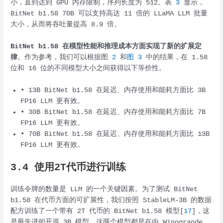
小，直到达到 GPU 内存限制，序列长度为 512。表
3
显示，
BitNet b1.58 70B 可以支持高达 11 倍的 LLaMA LLM 批量
大小，从而将吞吐量提高 8.9 倍。
BitNet b1.58
在模型性能和推理成本方面实现了新的扩展定
律
。作为参考，我们可以根据图
2
和
图 3
中的结果，在 1.58
位和 16 位的不同模型大小之间获得以下等价性。
• 13B BitNet b1.58 在延迟、内存使用和能耗方面比 3B
FP16 LLM 更有效。
• 30B BitNet b1.58 在延迟、内存使用和能耗方面比 7B
FP16 LLM 更有效。
• 70B BitNet b1.58 在延迟、内存使用和能耗方面比 13B
FP16 LLM 更有效。
3.4 使用2T代币进行训练
训练令牌的数量是 LLM 的一个关键因素。为了测试 BitNet
b1.58 在代币方面的可扩展性，我们按照 StableLM-3B 的数据
配方训练了一个带有 2T 代币的 BitNet b1.58 模型[
17
]，这
是最先进的开源 3B 模型。这两个模型都是在由 Winogrande