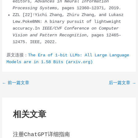
editors,
Advances in Neural Information
Processing Systems
, pages 12360–12371, 2019.
ZZL [22]↑Yichi Zhang, Zhiru Zhang, and Lukasz
Lew.PokeBNN: A binary pursuit of lightweight
accuracy.In
IEEE/CVF Conference on Computer
Vision and Pattern Recognition
, pages 12465–
12475. IEEE, 2022.
原文连接：
The Era of 1-bit LLMs: All Large Language
Models are in 1.58 Bits (arxiv.org)
Post
←
前一篇文章
后一篇文章
→
navigation
相关文章
注册ChatGPT详细指南