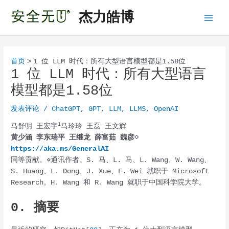
跳
杰力皓博
至
Main
内
容
Menu
首页
1 位 LLM 时代：所有大型语言模型都是1.58位
1 位 LLM 时代：所有大型语言
模型都是1.58位
发表评论
/
ChatGPT
,
GPT
,
LLM
,
LLMS
,
OpenAI
1
马舒明 王宏宇
马玲玲 王磊 王文辉
黄少涵 李东瑞平 王继龙 薛富茹 魏彦⋄
https://aka.ms/GeneralAI
同等贡献。⋄通讯作者。S. 马、L. 马、L. Wang、W. Wang、
S. Huang、L. Dong、J. Xue、F. Wei 就职于 Microsoft
Research。H. Wang 和 R. Wang 就职于中国科学院大学。
0. 摘要