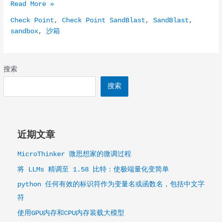
Check
Read More »
Point
Check Point
,
Check Point SandBlast
,
SandBlast
,
SandBlast
sandbox
,
沙箱
–
威
胁
仿
搜索
真
搜索
设
备
近期文章
MicroThinker 微思想家的微调过程
将 LLMs 精调至 1.58 比特：使极端量化变简单
python 任何有效的标识符作为变量名或函数名，包括中文字
符
使用GPU内存和CPU内存装载大模型