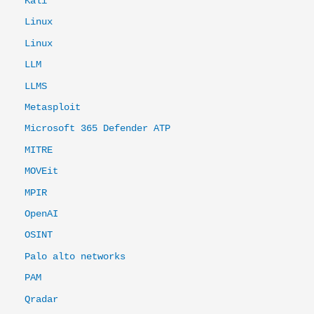
Kali
Linux
Linux
LLM
LLMS
Metasploit
Microsoft 365 Defender ATP
MITRE
MOVEit
MPIR
OpenAI
OSINT
Palo alto networks
PAM
Qradar