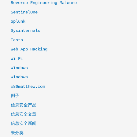
Reverse Engineering Malware
SentinelOne
Splunk
Sysinternals
Tests
Web App Hacking
Wi-Fi
Windows
Windows
x86matthew.com
例子
信息安全产品
信息安全文章
信息安全新闻
未分类