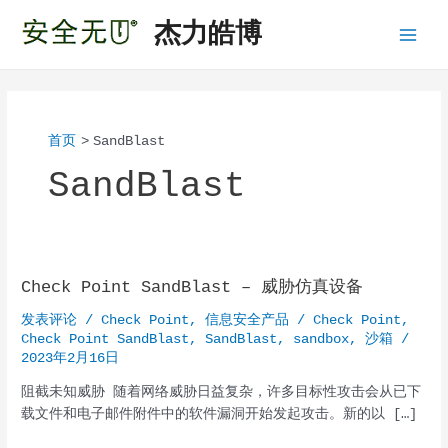
跳
杰力皓博
至
Main
内
容
Menu
首页
SandBlast
SandBlast
Check Point SandBlast – 威胁仿真设备
发表评论
/
Check Point
,
信息安全产品
/
Check Point
,
Check Point SandBlast
,
SandBlast
,
sandbox
,
沙箱
/
2023年2月16日
阻截未知威胁 随着网络威胁日益复杂，许多目标性攻击会从已下
载文件和电子邮件附件中的软件漏洞开始发起攻击。新的以 […]