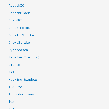
AttackIQ
CarbonBlack
ChatGPT
Check Point
Cobalt Strike
CrowdStrike
Cybereason
FireEye(Trellix)
GitHub
GPT
Hacking Windows
IDA Pro
Introductions
iOS