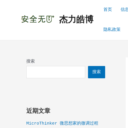
跳
至
首页
信
内
杰力皓博
容
隐私政策
搜索
搜索
近期文章
MicroThinker 微思想家的微调过程