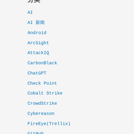
分类
AI
AI 新闻
Android
ArcSight
AttackIQ
CarbonBlack
ChatGPT
Check Point
Cobalt Strike
CrowdStrike
Cybereason
FireEye(Trellix)
GitHub