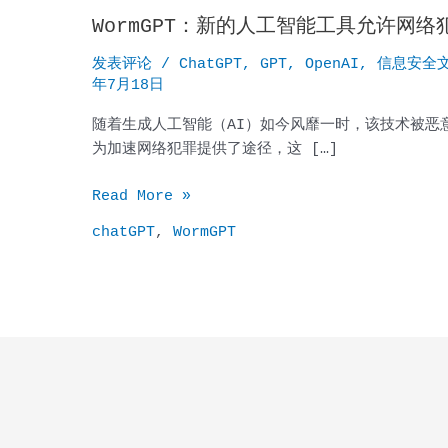
WormGPT：新的人工智能工具允许网
发表评论
/
ChatGPT
,
GPT
,
OpenAI
,
信息安全
年7月18日
随着生成人工智能（AI）如今风靡一时，该技术被恶
为加速网络犯罪提供了途径，这 […]
WormGPT：
Read More »
新
chatGPT
,
WormGPT
的
人
工
智
能
工
具
允
许