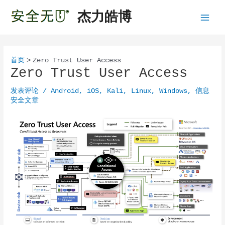
跳
杰力皓博
至
Main
内
容
Menu
首页
Zero Trust User Access
Zero Trust User Access
发表评论
/
Android
,
iOS
,
Kali
,
Linux
,
Windows
,
信息
安全文章