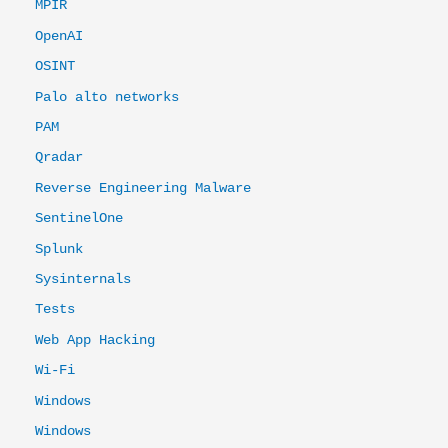
MPIR
OpenAI
OSINT
Palo alto networks
PAM
Qradar
Reverse Engineering Malware
SentinelOne
Splunk
Sysinternals
Tests
Web App Hacking
Wi-Fi
Windows
Windows