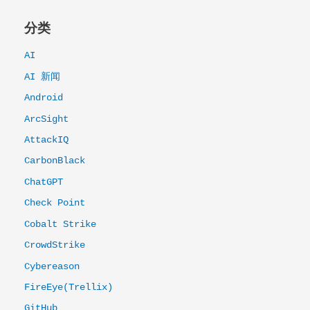
分类
AI
AI 新闻
Android
ArcSight
AttackIQ
CarbonBlack
ChatGPT
Check Point
Cobalt Strike
CrowdStrike
Cybereason
FireEye(Trellix)
GitHub