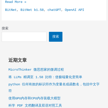
1
Read More »
位
BitNet
,
BitNet b1.58
,
chatGPT
,
OpenAI API
LLM
时
代：
所
搜索
有
搜索
大
型
语
言
近期文章
模
型
MicroThinker 微思想家的微调过程
都
是
将 LLMs 精调至 1.58 比特：使极端量化变简单
1.58
python 任何有效的标识符作为变量名或函数名，包括中文字
位
符
使用GPU内存和CPU内存装载大模型
科学 PDF 文档翻译及双语对照工具