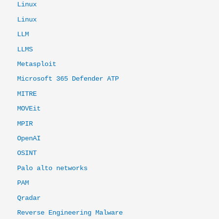
Linux
Linux
LLM
LLMS
Metasploit
Microsoft 365 Defender ATP
MITRE
MOVEit
MPIR
OpenAI
OSINT
Palo alto networks
PAM
Qradar
Reverse Engineering Malware