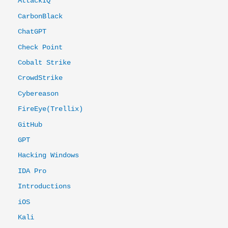
AttackIQ
CarbonBlack
ChatGPT
Check Point
Cobalt Strike
CrowdStrike
Cybereason
FireEye(Trellix)
GitHub
GPT
Hacking Windows
IDA Pro
Introductions
iOS
Kali