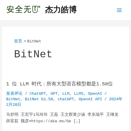
跳
杰力皓博
至
Main
内
容
Menu
首页
BitNet
BitNet
1 位 LLM 时代：所有大型语言模型都是1.58位
发表评论
/
ChatGPT
,
GPT
,
LLM
,
LLMS
,
OpenAI
/
BitNet
,
BitNet b1.58
,
chatGPT
,
OpenAI API
/
2024年
2月28日
马舒明 王宏宇1马玲玲 王磊 王文辉黄少涵 李东瑞平 王继龙
薛富茹 魏彦⋄https://aka.ms/Ge […]