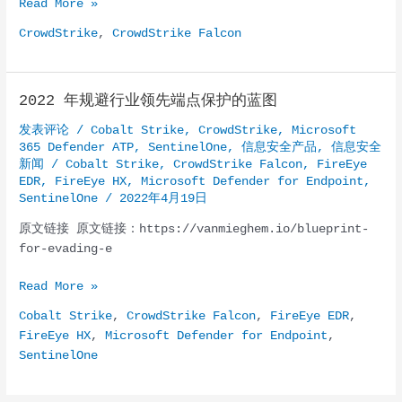
被
Read More »
起
CrowdStrike
,
CrowdStrike Falcon
诉
的
克
2022 年规避行业领先端点保护的蓝图
林
顿
发表评论
/
Cobalt Strike
,
CrowdStrike
,
Microsoft
律
365 Defender ATP
,
SentinelOne
,
信息安全产品
,
信息安全
师
新闻
/
Cobalt Strike
,
CrowdStrike Falcon
,
FireEye
聘
EDR
,
FireEye HX
,
Microsoft Defender for Endpoint
,
SentinelOne
/
2022年4月19日
请
了
原文链接 原文链接：https://vanmieghem.io/blueprint-
俄
for-evading-e
罗
斯
2022
Read More »
黑
年
Cobalt Strike
,
CrowdStrike Falcon
,
FireEye EDR
,
客
规
FireEye HX
,
Microsoft Defender for Endpoint
,
声
避
SentinelOne
称
行
背
业
后