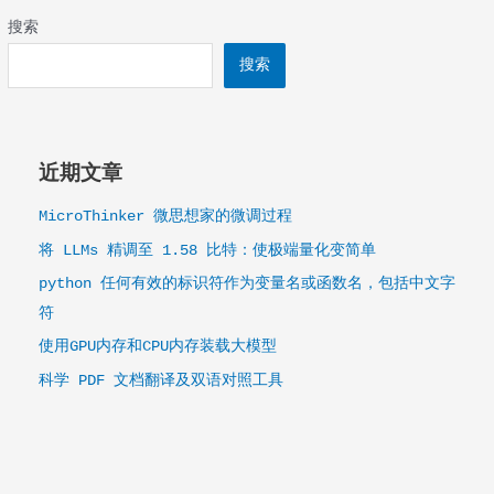
领
的
先
搜索
公
端
搜索
司
点
CrowdStrike
保
护
的
近期文章
蓝
图
MicroThinker 微思想家的微调过程
将 LLMs 精调至 1.58 比特：使极端量化变简单
python 任何有效的标识符作为变量名或函数名，包括中文字
符
使用GPU内存和CPU内存装载大模型
科学 PDF 文档翻译及双语对照工具