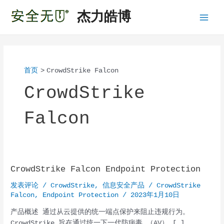
跳
杰力皓博
至
Main
内
容
Menu
首页
CrowdStrike Falcon
CrowdStrike
Falcon
CrowdStrike Falcon Endpoint Protection
发表评论
/
CrowdStrike
,
信息安全产品
/
CrowdStrike
Falcon
,
Endpoint Protection
/
2023年1月10日
产品概述 通过从云提供的统一端点保护来阻止违规行为。
CrowdStrike 旨在通过统一下一代防病毒 （AV） […]