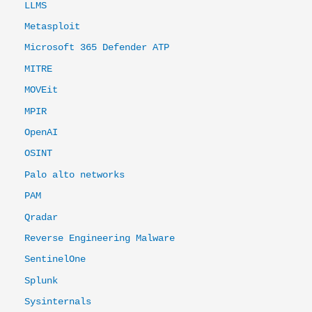
LLMS
Metasploit
Microsoft 365 Defender ATP
MITRE
MOVEit
MPIR
OpenAI
OSINT
Palo alto networks
PAM
Qradar
Reverse Engineering Malware
SentinelOne
Splunk
Sysinternals