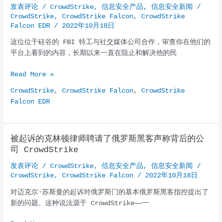
界
发表评论
/
CrowdStrike
,
信息安全产品
,
信息安全新闻
/
最
CrowdStrike
,
CrowdStrike Falcon
,
CrowdStrike
完
Falcon EDR
/
2022年10月18日
整
这位位于硅谷的 FBI 特工与社交媒体公司合作，审查你在他们的
的
平台上看到的内容，长期以来一直在阻止和解决他的民
对
手
Elvis
Read More »
驱
Chan：
动
CrowdStrike
,
CrowdStrike Falcon
,
CrowdStrike
FBI
的
Falcon EDR
和
外
Big
部
Tech
攻
被起诉的克林顿律师聘请了俄罗斯黑客声称背后的公
之
击
司 CrowdStrike
间
面
的
管
发表评论
/
CrowdStrike
,
信息安全产品
,
信息安全新闻
/
网
CrowdStrike
,
CrowdStrike Falcon
/
2022年10月18日
理
络
（EASM）
对迈克尔·苏斯曼的起诉对俄罗斯门的基本俄罗斯黑客指控提出了
管
技
新的问题。这种说法源于 CrowdStrike——一
道
术