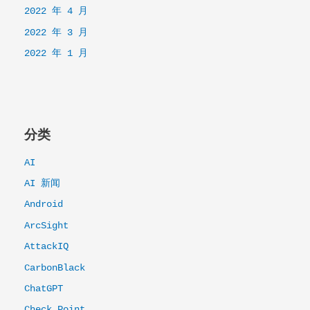
2022 年 4 月
2022 年 3 月
2022 年 1 月
分类
AI
AI 新闻
Android
ArcSight
AttackIQ
CarbonBlack
ChatGPT
Check Point